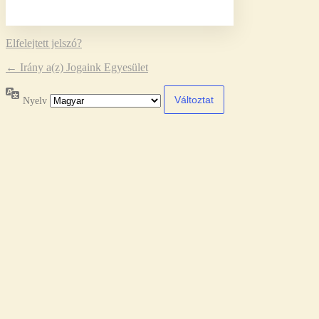
Elfelejtett jelszó?
← Irány a(z) Jogaink Egyesület
Nyelv