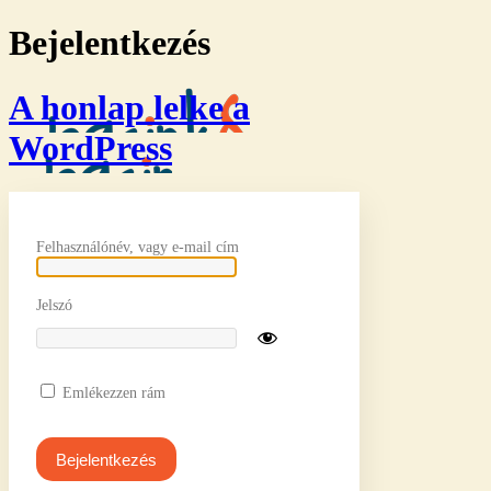
Bejelentkezés
A honlap lelke a
WordPress
Felhasználónév, vagy e-mail cím
Jelszó
Emlékezzen rám