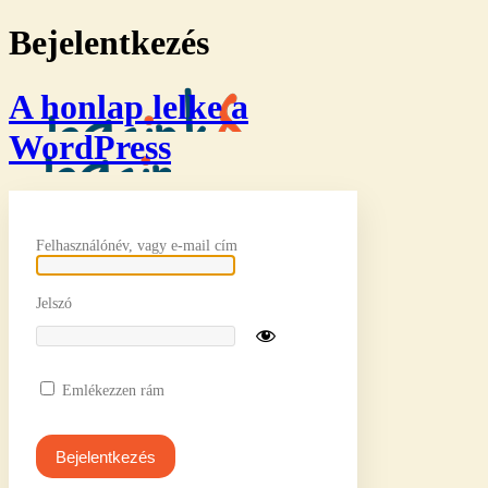
Bejelentkezés
A honlap lelke a
WordPress
Felhasználónév, vagy e-mail cím
Jelszó
Emlékezzen rám