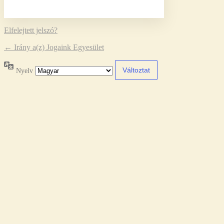
Elfelejtett jelszó?
← Irány a(z) Jogaink Egyesület
Nyelv