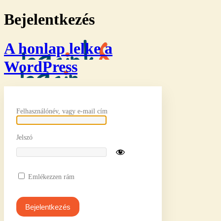
Bejelentkezés
A honlap lelke a
WordPress
Felhasználónév, vagy e-mail cím
Jelszó
Emlékezzen rám