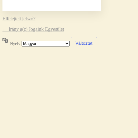
Elfelejtett jelszó?
← Irány a(z) Jogaink Egyesület
Nyelv