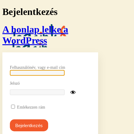
Bejelentkezés
A honlap lelke a
WordPress
Felhasználónév, vagy e-mail cím
Jelszó
Emlékezzen rám