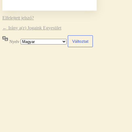
Elfelejtett jelszó?
← Irány a(z) Jogaink Egyesület
Nyelv