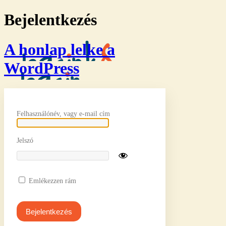
Bejelentkezés
A honlap lelke a
WordPress
Felhasználónév, vagy e-mail cím
Jelszó
Emlékezzen rám