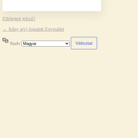
Elfelejtett jelszó?
← Irány a(z) Jogaink Egyesület
Nyelv