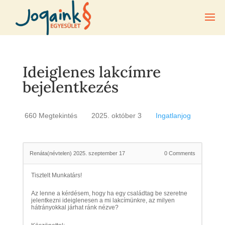
Ideiglenes lakcímre
bejelentkezés
660 Megtekintés
2025. október 3
Ingatlanjog
Renáta(névtelen)
2025. szeptember 17
0
Comments
Tisztelt Munkatárs!
Az lenne a kérdésem, hogy ha egy családtag be szeretne
jelentkezni ideiglenesen a mi lakcímünkre, az milyen
hátrányokkal járhat ránk nézve?