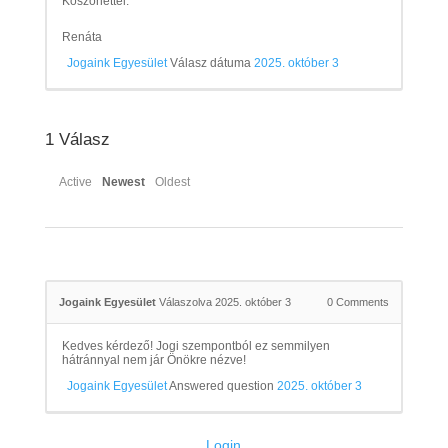
Köszönettel:
Renáta
Jogaink Egyesület
Válasz dátuma
2025. október 3
1
Válasz
Active
Newest
Oldest
Jogaink Egyesület
Válaszolva 2025. október 3
0
Comments
Kedves kérdező! Jogi szempontból ez semmilyen
hátránnyal nem jár Önökre nézve!
Jogaink Egyesület
Answered question
2025. október 3
Login