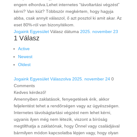
engem elhordva.Lehet internetes “távoltartási végzést”
kérni? Van kiút? Többször megkértem, hogy hagyja
abba, csak annyit válaszol, ő azt posztol ki amit akar. Az
eset 80%-ról van bizonyítékom.
Jogaink Egyesület
Válasz dátuma
2025. november 23
1
Válasz
Active
Newest
Oldest
Jogaink Egyesület
Válaszolva 2025. november 24
0
Comments
Kedves kérdező!
Amennyiben zaklatások, fenyegetések érik, akkor
feljelentést tehet a rendőrségen vagy az ügyészségen.
Internetes távolságtartási végzést nem lehet kérni,
ugyanis ilyen még nem létezik, viszont a bíróság
megtilthatja a zaklatónak, hogy Önnel vagy családjával
bármilyen módon kapcsolatba lépjen vagy, hogy olyan