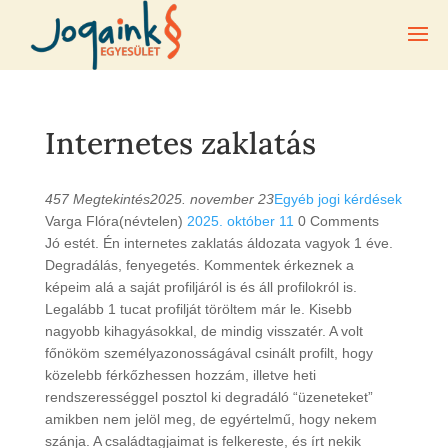
Internetes zaklatás
457 Megtekintés
2025. november 23
Egyéb jogi kérdések
Varga Flóra(névtelen)
2025. október 11
0
Comments
Jó estét. Én internetes zaklatás áldozata vagyok 1 éve.
Degradálás, fenyegetés. Kommentek érkeznek a
képeim alá a saját profiljáról is és áll profilokról is.
Legalább 1 tucat profilját töröltem már le. Kisebb
nagyobb kihagyásokkal, de mindig visszatér. A volt
főnököm személyazonosságával csinált profilt, hogy
közelebb férkőzhessen hozzám, illetve heti
rendszerességgel posztol ki degradáló “üzeneteket”
amikben nem jelöl meg, de egyértelmű, hogy nekem
szánja. A családtagjaimat is felkereste, és írt nekik