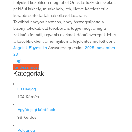
helyeket közelítsen meg, ahol Ön is tartózkodni szokott,
például lakhely, munkahely, stb, illetve kötelezheti a
korábbi sértő tartalmak eltávolítására is.
Továbbá nagyon hasznos, hogy összegyűjtötte a
bizonyítékokat, ezt továbbra is tegye meg, amíg a
zaklatás fennáll, ugyanis ezeknek döntő szerepük lehet
a későbbiekben, amennyiben a feljelentés mellett dönt.
Jogaink Egyesület
Answered question
2025. november
23
Login
Kérdezz most
Kategoriák
Családjog
104 Kérdés
Egyéb jogi kérdések
98 Kérdés
Polgárjog