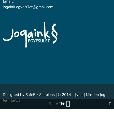
Email:
jogaink.egyesü
let@gmail.com
Designed by
SafeBiz Soltuions
| © 2014 – [year] Minden jog
fenntartva
Share This