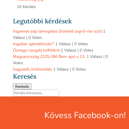
10 Kérdés
Legutóbbi kérdések
Ingyenes jogi tamogatás (büntető jogról van szó)
1
Válasz
|
0 Votes
Ingatlan ajándékozás?
1 Válasz
|
0 Votes
Özvegyi nyugdíj külföldröl
1 Válasz
|
0 Votes
Magyarország.2225,Üllő.Bem apó u.13.
1 Válasz
|
0
Votes
hagyaték,örökösödés
1 Válasz
|
0 Votes
Keresés
Keresés
Kövess Facebook-on!