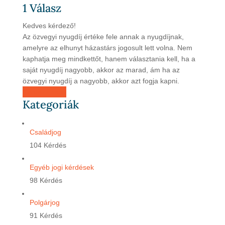
1
Válasz
Kedves kérdező!
Az özvegyi nyugdíj értéke fele annak a nyugdíjnak,
amelyre az elhunyt házastárs jogosult lett volna. Nem
kaphatja meg mindkettőt, hanem választania kell, ha a
saját nyugdíj nagyobb, akkor az marad, ám ha az
özvegyi nyugdíj a nagyobb, akkor azt fogja kapni.
Kérdezz most
Kategoriák
Családjog
104 Kérdés
Egyéb jogi kérdések
98 Kérdés
Polgárjog
91 Kérdés