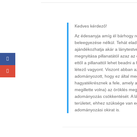
Kedves kérdező!
Az édesanyja amíg él bárhogy re
beleegyezése nélkül. Tehát elad
ajándékozhatja akár a lánytestv
megnyitása pillanatától azaz az
ettől a pillanattól lehet beadni
létező vagyont. Viszont abban 
adományozott, hogy ez által meg
hagyatékrésznek a fele, amely 
megillette volna) az öröklés meg
adományozás csökkentését. A lá
területet, ehhez szüksége van eg
adományozási okirat is.