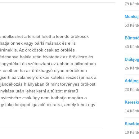
79 Kérd
Munkaj
53 Kérd
ndelkezhet a terület felett a leendő örökösök
Bűntet
hatja önnek vagy bárki másnak és el is
40 Kérd
érének is. Az örökösök csak az öröklés
 édesanya halála után hivatottak az öröklésre és
Diákjo
 a hagyatékot és szétosztani az abban a pillanatban
26 Kérd
az esetben ha az örökhagyó olyan mértékben
sérti az valamely örökös köteles részét (annak a
Adójog
ajándékozás hiányában őt mint törvényes örököst
23 Kérd
nyitása után lehet kérni a túlzott méretű
nytestvére csak úgy nem irathatja magára a
Keresk
y tulajdonjogot igazoló okiratra, amely lehet egy
14 Kérd
Kisebb
10 Kérd