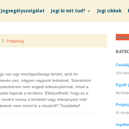
Jogsegélyszolgálat
Jogi ki mit tud?
Jogi cikkek
Kérdez
Polgárjog
KATE
Család
104 Kér
gy van egy mezőgazdasági terület, amit én
 nevén van, négyen vagyunk testvérek. Szeretném
Egyéb 
lánytestvérem nem engedi édesanyámnak, mivel a
atás kapnak a területre. Elképzelhető, hogy ez a
98 Kérd
 nevére írassa a területet vagy édesanyám neki
Polgár
testvér nem mond le a részéről? Tisztelettel!
91 Kérd
Ingatla