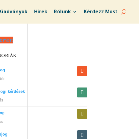
Kiadványok
Hírek
Rólunk
Kérdezz Most
z most
GORIÁK
jog
dés
jogi kérdések
és
jog
és
njog