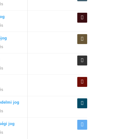
és
og
és
őjog
és
g
és
és
edelmi jog
és
ségi jog
és