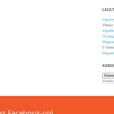
LEGU
Ingyene
Válasz
Ingatl
Özvegyi
Magyar
0 Vote
hagyat
KERE
Keres
ss Facebook-on!