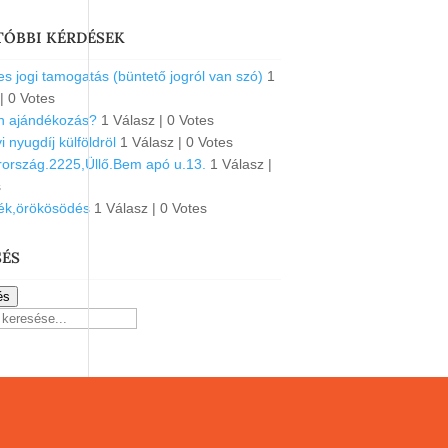
TÓBBI KÉRDÉSEK
s jogi tamogatás (büntető jogról van szó)
1
|
0 Votes
an ajándékozás?
1 Válasz
|
0 Votes
 nyugdíj külföldröl
1 Válasz
|
0 Votes
ország.2225,Üllő.Bem apó u.13.
1 Válasz
|
s
ék,örökösödés
1 Válasz
|
0 Votes
SÉS
és