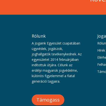
Rólunk
Joga
A Jogaink Egyesület csapatában
Rólun
ügyvédek, jogászok,
Hírek
joghallgatók tevékenykednek. Az
Elérh
egyesületet 2014 februárjában
Felha
indítottuk útjára. Célunk az
erdélyi magyarok jogvédelme,
Támo
különös figyelemmel a fiatal
generáció tagjaira.
Támogass