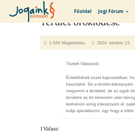
Főoldal
Jogi Fórum
Terület öröklödése
1.02K Megtekintés
2024. október 13
Tisztelt Válaszoló,
Érdeklődnék ezzel kapcsolatban: ho
használok. De a terület édesanyám
megvenni a területet, de az egyik 
területre az én teheneim után támog
testvérem amíg édesanyám él, saját
tudja ajándékozni, úgy hogy a többi 
1
Válasz