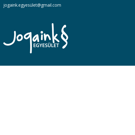
jogaink.egyesü
let@gmail.com
Designed by
SafeBiz Soltuions
| © 2014 – [year] Minden jog
fenntartva