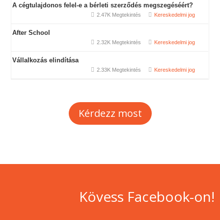
A cégtulajdonos felel-e a bérleti szerződés megszegéséért?
2.47K Megtekintés
Kereskedelmi jog
After School
2.32K Megtekintés
Kereskedelmi jog
Vállalkozás elindítása
2.33K Megtekintés
Kereskedelmi jog
Kérdezz most
Kövess Facebook-on!