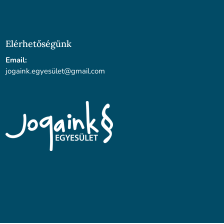
Elérhetőségünk
Email:
jogaink.egyesü
let@gmail.com