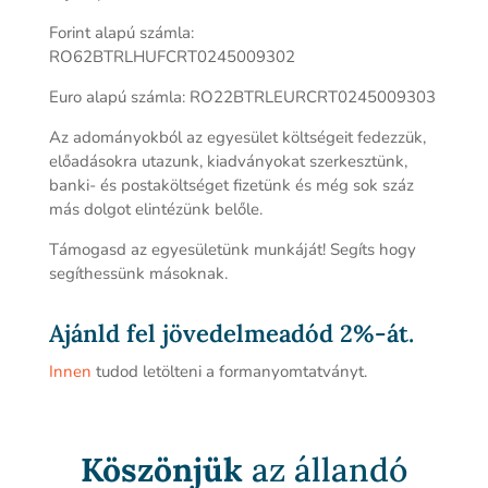
Forint alapú számla:
RO62BTRLHUFCRT0245009302
Euro alapú számla: RO22BTRLEURCRT0245009303
Az adományokból az egyesület költségeit fedezzük,
előadásokra utazunk, kiadványokat szerkesztünk,
banki- és postaköltséget fizetünk és még sok száz
más dolgot elintézünk belőle.
Támogasd az egyesületünk munkáját! Segíts hogy
segíthessünk másoknak.
Ajánld fel jövedelmeadód 2%-át.
Innen
tudod letölteni a formanyomtatványt.
Köszönjük
az állandó