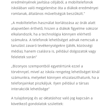
eredményének javítása céljából, a mobiltelefonok
iskolában való megjelenése óta a diákok eredményei
romlanak, általános műveltségük beszűkült.”
„A mobiltelefon-használat korlátozása az órák alatt
alapvetően érthető, hiszen a diákok figyelme sokszor
elkalandozik, ha a technológia könnyen elérhető
számukra. A telefonok lehetőséget adnak nemcsak a
tanulást zavaró tevékenységekre (játék, közösségi
média), hanem csalásra is, például dolgozatok vagy
feleletek során”
„Bizonyos szempontból egyetértünk ezzel a
törvénnyel, mivel az iskola rengeteg lehetőséget kínál
számunkra, melyeket könnyen elszalaszthatunk, ha a
telefonjainkat piszkáljuk. Ilyen például a társas
interakciók lehetősége”
A tulajdonjog és az oktatáshoz való jog kapcsán a
következő gondolatok születtek: