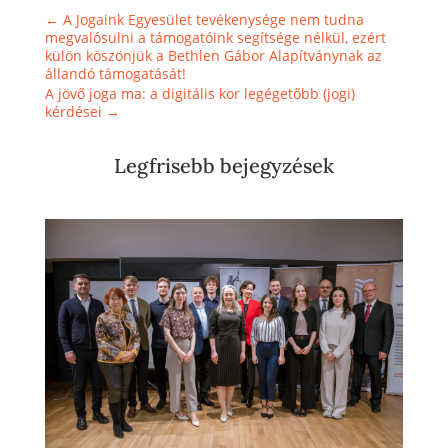
←
A Jogaink Egyesület tevékenysége nem tudna
megvalósulni a támogatóink segítsége nélkül, ezért
külön köszönjük a Bethlen Gábor Alapítványnak az
állandó támogatását!
A jövő joga ma: a digitális kor legégetőbb (jogi)
kérdései
→
Legfrisebb bejegyzések