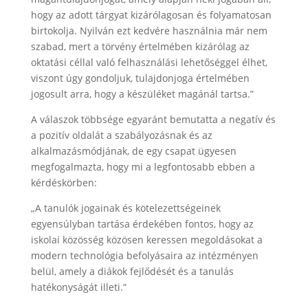
hogy az adott tárgyat kizárólagosan és folyamatosan
birtokolja. Nyilván ezt kedvére használnia már nem
szabad, mert a törvény értelmében kizárólag az
oktatási céllal való felhasználási lehetőséggel élhet,
viszont úgy gondoljuk, tulajdonjoga értelmében
jogosult arra, hogy a készüléket magánál tartsa.”
A válaszok többsége egyaránt bemutatta a negatív és
a pozitív oldalát a szabályozásnak és az
alkalmazásmódjának, de egy csapat ügyesen
megfogalmazta, hogy mi a legfontosabb ebben a
kérdéskörben:
„A tanulók jogainak és kötelezettségeinek
egyensúlyban tartása érdekében fontos, hogy az
iskolai közösség közösen keressen megoldásokat a
modern technológia befolyásaira az intézményen
belül, amely a diákok fejlődését és a tanulás
hatékonyságát illeti.”