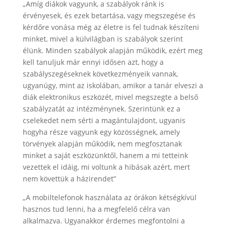
„Amíg diákok vagyunk, a szabályok ránk is
érvényesek, és ezek betartása, vagy megszegése és
kérdőre vonása még az életre is fel tudnak készíteni
minket, mivel a külvilágban is szabályok szerint
élünk. Minden szabályok alapján működik, ezért meg
kell tanuljuk már ennyi idősen azt, hogy a
szabályszegéseknek következményeik vannak,
ugyanúgy, mint az iskolában, amikor a tanár elveszi a
diák elektronikus eszközét, mivel megszegte a belső
szabályzatát az intézménynek. Szerintünk ez a
cselekedet nem sérti a magántulajdont, ugyanis
hogyha része vagyunk egy közösségnek, amely
törvények alapján működik, nem megfosztanak
minket a saját eszközünktől, hanem a mi tetteink
vezettek el idáig, mi voltunk a hibásak azért, mert
nem követtük a házirendet”
„A mobiltelefonok használata az órákon kétségkívül
hasznos tud lenni, ha a megfelelő célra van
alkalmazva. Ugyanakkor érdemes megfontolni a