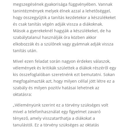
megszegésének gyakorisága függvényében. Vannak
tanintézmények melyek élnek azzal a lehetőséggel,
hogy összegyűjtik a tanítás kezdetekor a készülékeket
és csak tanítás végén adják vissza a diákoknak.
Mások a gyerekeknél hagyják a készülékeket, de ha
szabálytalanul használják óra közben akkor
elkobozzák és a szülőnek vagy gyámnak adják vissza
tanítás után.
Mivel ezen feladat során nagyon érdekes válaszok,
vélemények és kritikák születtek a diákok részéről egy
kis összefoglalóban szeretnénk ezt bemutatni. Sokan
megfogalmazták azt, hogy milyen céllal jött létre ez a
szabály és milyen pozitív hatásai lehetnek az
oktatásra:
„Véleményünk szerint ez a törvény szükséges volt
mivel a telefonhasználat egy figyelmet zavaró
tényező, amely visszatarthatja a diákokat a
tanulástól. Ez a törvény szükséges az oktatás