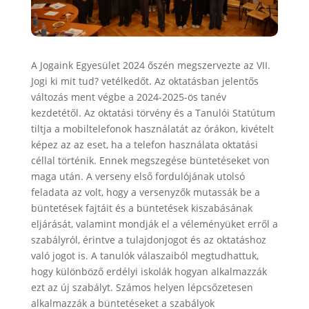
A Jogaink Egyesület 2024 őszén megszervezte az VII.
Jogi ki mit tud? vetélkedőt. Az oktatásban jelentős
változás ment végbe a 2024-2025-ös tanév
kezdetétől. Az oktatási törvény és a Tanulói Statútum
tiltja a mobiltelefonok használatát az órákon, kivételt
képez az az eset, ha a telefon használata oktatási
céllal történik. Ennek megszegése büntetéseket von
maga után. A verseny első fordulójának utolsó
feladata az volt, hogy a versenyzők mutassák be a
büntetések fajtáit és a büntetések kiszabásának
eljárását, valamint mondják el a véleményüket erről a
szabályról, érintve a tulajdonjogot és az oktatáshoz
való jogot is. A tanulók válaszaiból megtudhattuk,
hogy különböző erdélyi iskolák hogyan alkalmazzák
ezt az új szabályt. Számos helyen lépcsőzetesen
alkalmazzák a büntetéseket a szabályok