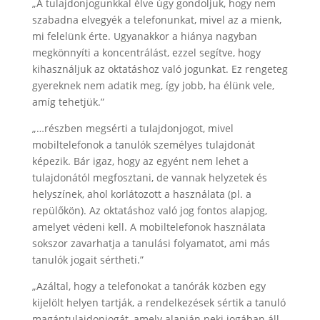
„A tulajdonjogunkkal élve úgy gondoljuk, hogy nem
szabadna elvegyék a telefonunkat, mivel az a mienk,
mi felelünk érte. Ugyanakkor a hiánya nagyban
megkönnyíti a koncentrálást, ezzel segítve, hogy
kihasználjuk az oktatáshoz való jogunkat. Ez rengeteg
gyereknek nem adatik meg, így jobb, ha élünk vele,
amíg tehetjük.”
„…részben megsérti a tulajdonjogot, mivel
mobiltelefonok a tanulók személyes tulajdonát
képezik. Bár igaz, hogy az egyént nem lehet a
tulajdonától megfosztani, de vannak helyzetek és
helyszínek, ahol korlátozott a használata (pl. a
repülőkön). Az oktatáshoz való jog fontos alapjog,
amelyet védeni kell. A mobiltelefonok használata
sokszor zavarhatja a tanulási folyamatot, ami más
tanulók jogait sértheti.”
„Azáltal, hogy a telefonokat a tanórák közben egy
kijelölt helyen tartják, a rendelkezések sértik a tanuló
magántulajdonjogát, amely alapján neki jogában áll,