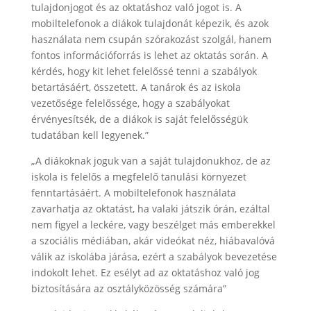
tulajdonjogot és az oktatáshoz való jogot is. A
mobiltelefonok a diákok tulajdonát képezik, és azok
használata nem csupán szórakozást szolgál, hanem
fontos információforrás is lehet az oktatás során. A
kérdés, hogy kit lehet felelőssé tenni a szabályok
betartásáért, összetett. A tanárok és az iskola
vezetősége felelőssége, hogy a szabályokat
érvényesítsék, de a diákok is saját felelősségük
tudatában kell legyenek.”
„A diákoknak joguk van a saját tulajdonukhoz, de az
iskola is felelős a megfelelő tanulási környezet
fenntartásáért. A mobiltelefonok használata
zavarhatja az oktatást, ha valaki játszik órán, ezáltal
nem figyel a leckére, vagy beszélget más emberekkel
a szociális médiában, akár videókat néz, hiábavalóvá
válik az iskolába járása, ezért a szabályok bevezetése
indokolt lehet. Ez esélyt ad az oktatáshoz való jog
biztosítására az osztályközösség számára”