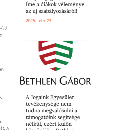
Íme a diákok véleménye
az új szabályozásáról!
2025. febr 23
a
sági
ny
zen
A Jogaink Egyesület
es
tevékenysége nem
tudna megvalósulni a
támogatóink segítsége
ló
nélkül, ezért külön
át. A