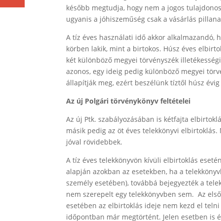
később megtudja, hogy nem a jogos tulajdonostó
ugyanis a jóhiszeműség csak a vásárlás pillanat
A tíz éves használati idő akkor alkalmazandó, 
körben lakik, mint a birtokos. Húsz éves elbirt
két különböző megyei törvényszék illetékesség
azonos, egy ideig pedig különböző megyei törvé
állapítják meg, ezért beszélünk tíztől húsz évig 
Az új Polgári törvénykönyv feltételei
Az új Ptk. szabályozásában is kétfajta elbirtoklá
másik pedig az öt éves telekkönyvi elbirtoklás.
jóval rövidebbek.
A tíz éves telekkönyvön kívüli elbirtoklás eseté
alapján azokban az esetekben, ha a telekkönyvb
személy esetében), továbbá bejegyezték a telek
nem szerepelt egy telekkönyvben sem. Az első k
esetében az elbirtoklás ideje nem kezd el teln
időpontban már megtörtént. Jelen esetben is ér