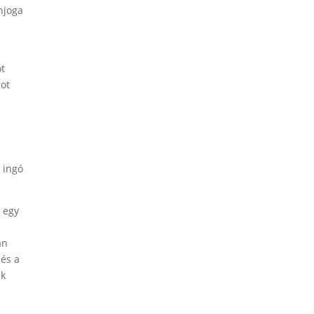
njoga
öt
got
s ingó
 egy
an
 és a
ak