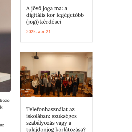
A jövő joga ma: a
digitális kor legégetőbb
(jogi) kérdései
2025. ápr 21
nböző
nk
Telefonhasználat az
iskolában: szükséges
szabályozás vagy a
az
tulajdonjog korlátozása?