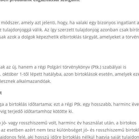
módszer, amely azt jelenti, hogy, ha valaki egy bizonyos ingatlant 
az tulajdonjoggá válik. Az így szerzett tulajdonjog azonban csak bíró
sak azok a dolgok képezhetik elbirtoklás tárgyát, amelyeket a törvé
k az új, hanem a régi Polgári törvénykönyv (Ptk.) szabályai is
. október 1-től lépett hatályba, azon birtoklások esetén, amelyek e
i lesznek alkalmazandóak.
t
ga a birtoklás időtartama; ezt a régi Ptk. egy hosszabb, harminc év
 évig terjedő időtartamhoz kötötte ki.
ó jó- vagy rosszhiszemű volt, harminc év használat után, a birtokos
 az esetben azért nem tesz különbséget jó- és rosszhiszemű birtok
ajdonos felé, aki hosszú időre birtoklás nélkül hagyja saját tulajdon