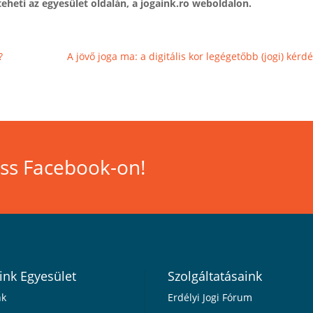
teheti az egyesület oldalán, a jogaink.ro weboldalon.
?
A jövő joga ma: a digitális kor legégetőbb (jogi) kérdé
ss Facebook-on!
ink Egyesület
Szolgáltatásaink
nk
Erdélyi Jogi Fórum