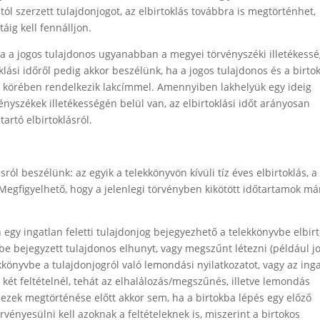
l szerzett tulajdonjogot, az elbirtoklás továbbra is megtörténhet,
áig kell fennálljon.
ha a jogos tulajdonos ugyanabban a megyei törvényszéki illetékessé
oklási időről pedig akkor beszélünk, ha a jogos tulajdonos és a birto
i körében rendelkezik lakcímmel. Amennyiben lakhelyük egy ideig
nyszékek illetékességén belül van, az elbirtoklási időt arányosan
tartó elbirtoklásról.
sról beszélünk: az egyik a telekkönyvön kívüli tíz éves elbirtoklás, a
 Megfigyelhető, hogy a jelenlegi törvényben kikötött időtartamok má
n egy ingatlan feletti tulajdonjog bejegyezhető a telekkönyvbe elbir
e bejegyzett tulajdonos elhunyt, vagy megszűnt létezni (például jo
könyvbe a tulajdonjogról való lemondási nyilatkozatot, vagy az ing
ét feltételnél, tehát az elhalálozás/megszűnés, illetve lemondás
i ezek megtörténése előtt akkor sem, ha a birtokba lépés egy előző
vényesülni kell azoknak a feltételeknek is, miszerint a birtokos