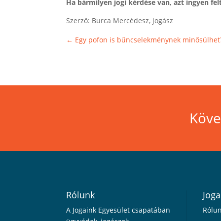
Ha bármilyen jogi kérdése van, azt ingyen fel
Szerző: Burca Mercédesz, jogász
←
Egy pofon is bűncselekménynek minősülhet
Köve
Rólunk
Joga
A Jogaink Egyesület csapatában
Rólu