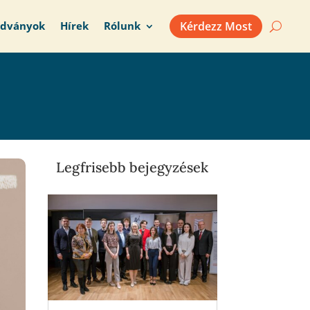
adványok
Hírek
Rólunk
Kérdezz Most
Legfrisebb bejegyzések