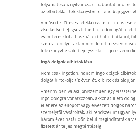
folyamatosan, nyilvánosan, háborítatlanul és t
az elbirtoklás telekkönyvbe történő bejegyzés
A második, öt éves telekkönyvi elbirtoklás ese
viselkedve bejegyeztetheti tulajdonjogát a tel
éven keresztül a használatot háborítatlanul, f
szerez, amelyet aztán nem lehet megsemmisíten
telekkönyvbe való bejegyzéskor is jóhiszemű ke
Ingó dolgok elbirtoklása
Nem csak ingatlan, hanem ingó dolgok elbirtokl
dolgát birtokolja tíz éven át, elbirtoklás alapjá
Amennyiben valaki jóhiszeműen egy visszterhe
ingó dologra vonatkozóan, akkor az illető dolog
ellenére az ellopott vagy elveszett dolgok háro
személytől vásárolták, aki rendszerint ugyanily
három éves határidőn belül megindították a vis
fizetett ár teljes megtérítéséig.