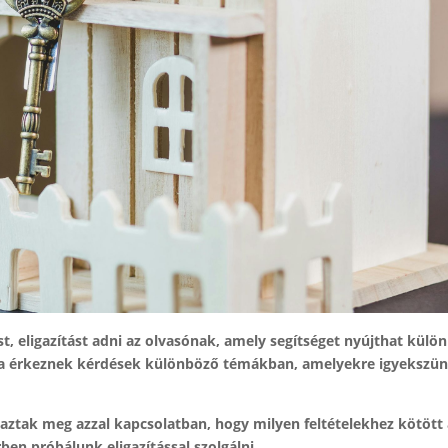
t, eligazítást adni az olvasónak, amely segítséget nyújthat külö
a érkeznek kérdések különböző témákban, amelyekre igyekszü
ztak meg azzal kapcsolatban, hogy milyen feltételekhez kötött 
en próbálunk eligazítással szolgálni.