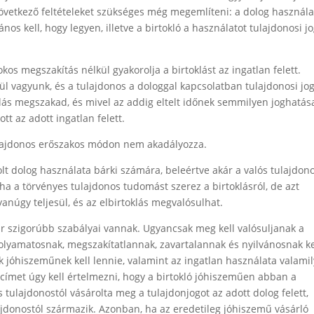
következő feltételeket szükséges még megemlíteni: a dolog használa
nos kell, hogy legyen, illetve a birtokló a használatot tulajdonosi j
tokos megszakítás nélkül gyakorolja a birtoklást az ingatlan felett.
l vagyunk, és a tulajdonos a dologgal kapcsolatban tulajdonosi jo
klás megszakad, és mivel az addig eltelt időnek semmilyen joghatás
tt az adott ingatlan felett.
tulajdonos erőszakos módon nem akadályozza.
olt dolog használata bárki számára, beleértve akár a valós tulajdonos
 ha a törvényes tulajdonos tudomást szerez a birtoklásról, de azt
anúgy teljesül, és az elbirtoklás megvalósulhat.
ár szigorúbb szabályai vannak. Ugyancsak meg kell valósuljanak a
folyamatosnak, megszakítatlannak, zavartalannak és nyilvánosnak ke
k jóhiszeműnek kell lennie, valamint az ingatlan használata valami
ogcímet úgy kell értelmezni, hogy a birtokló jóhiszeműen abban a
 tulajdonostól vásárolta meg a tulajdonjogot az adott dolog felett,
jdonostól származik. Azonban, ha az eredetileg jóhiszemű vásárló