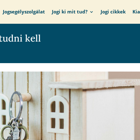
Jogsegélyszolgálat
Jogi ki mit tud?
Jogi cikkek
Ki
tudni kell