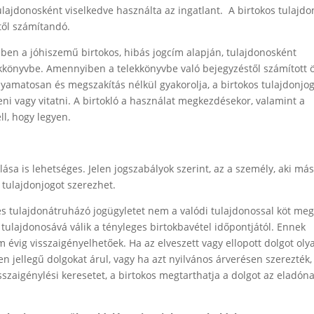
ulajdonosként viselkedve használta az ingatlant. A birtokos tulajdo
étől számítandó.
tében a jóhiszemű birtokos, hibás jogcím alapján, tulajdonosként
ekkönyvbe. Amennyiben a telekkönyvbe való bejegyzéstől számított 
olyamatosan és megszakítás nélkül gyakorolja, a birtokos tulajdonjo
i vagy vitatni. A birtokló a használat megkezdésekor, valamint a
ll, hogy legyen.
ása is lehetséges. Jelen jogszabályok szerint, az a személy, aki má
n tulajdonjogot szerezhet.
s tulajdonátruházó jogügyletet nem a valódi tulajdonossal köt meg
 tulajdonosává válik a tényleges birtokbavétel időpontjától. Ennek
m évig visszaigényelhetőek. Ha az elveszett vagy ellopott dolgot oly
en jellegű dolgokat árul, vagy ha azt nyilvános árverésen szerezték,
szaigénylési keresetet, a birtokos megtarthatja a dolgot az eladón