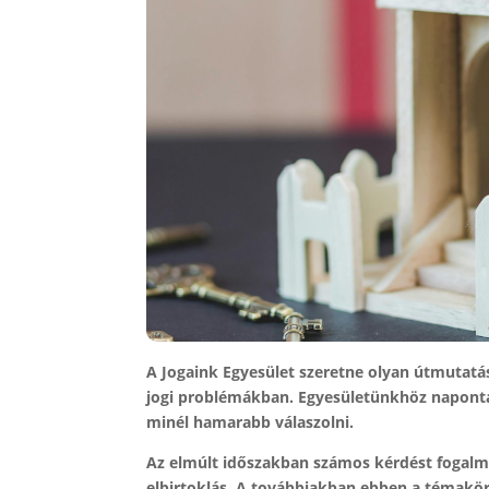
A Jogaink Egyesület szeretne olyan útmutatás
jogi problémákban. Egyesületünkhöz napont
minél hamarabb válaszolni.
Az elmúlt időszakban számos kérdést fogalma
elbirtoklás. A továbbiakban ebben a témakörb