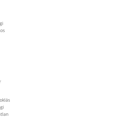
gi
kos
r
toklás
gi
atlan