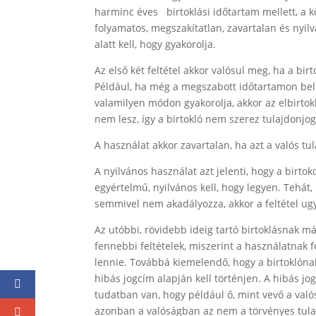
harminc éves birtoklási időtartam mellett, a 
folyamatos, megszakítatlan, zavartalan és nyilvá
alatt kell, hogy gyakorolja.
Az első két feltétel akkor valósul meg, ha a bir
Például, ha még a megszabott időtartamon belü
valamilyen módon gyakorolja, akkor az elbirto
nem lesz, így a birtokló nem szerez tulajdonjogo
A használat akkor zavartalan, ha azt a valós 
A nyilvános használat azt jelenti, hogy a birtok
egyértelmű, nyilvános kell, hogy legyen. Tehát,
semmivel nem akadályozza, akkor a feltétel ugy
Az utóbbi, rövidebb ideig tartó birtoklásnak m
fennebbi feltételek, miszerint a használatnak 
lennie. Továbbá kiemelendő, hogy a birtoklóna
hibás jogcím alapján kell történjen. A hibás j
tudatban van, hogy például ő, mint vevő a valós
azonban a valóságban az nem a törvényes tula