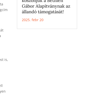
köszönjük a Bethlen
ta
Gábor Alapítványnak az
ogcím
állandó támogatását!
2025. febr 20
gát
a
t is,
ll
lyen