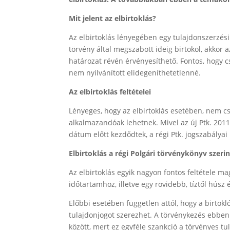
Mit jelent az elbirtoklás?
Az elbirtoklás lényegében egy tulajdonszerzési 
törvény által megszabott ideig birtokol, akkor 
határozat révén érvényesíthető. Fontos, hogy c
nem nyilvánított elidegeníthetetlenné.
Az elbirtoklás feltételei
Lényeges, hogy az elbirtoklás esetében, nem csa
alkalmazandóak lehetnek. Mivel az új Ptk. 2011
dátum előtt kezdődtek, a régi Ptk. jogszabálya
Elbirtoklás a régi Polgári törvénykönyv szerin
Az elbirtoklás egyik nagyon fontos feltétele ma
időtartamhoz, illetve egy rövidebb, tíztől húsz
Előbbi esetében független attól, hogy a birtokl
tulajdonjogot szerezhet. A törvénykezés ebben
között, mert ez egyféle szankció a törvényes tul