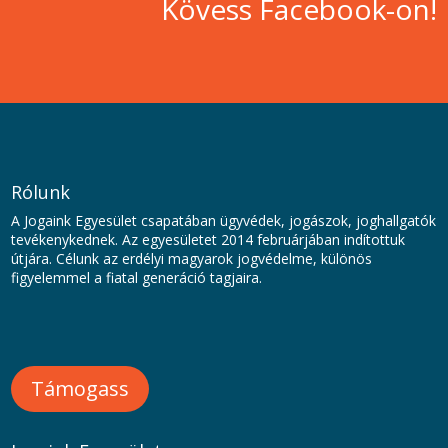
Kövess Facebook-on!
Rólunk
A Jogaink Egyesület csapatában ügyvédek, jogászok, joghallgatók
tevékenykednek. Az egyesületet 2014 februárjában indítottuk
útjára. Célunk az erdélyi magyarok jogvédelme, különös
figyelemmel a fiatal generáció tagjaira.
Támogass