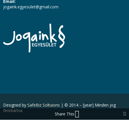
Email:
jogaink.egyesü
let@gmail.com
Designed by
SafeBiz Soltuions
| © 2014 – [year] Minden jog
fenntartva
Share This