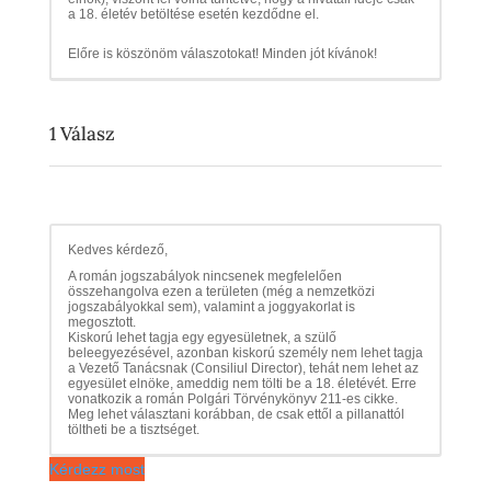
a 18. életév betöltése esetén kezdődne el.
Előre is köszönöm válaszotokat! Minden jót kívánok!
1
Válasz
Kedves kérdező,
A román jogszabályok nincsenek megfelelően
összehangolva ezen a területen (még a nemzetközi
jogszabályokkal sem), valamint a joggyakorlat is
megosztott.
Kiskorú lehet tagja egy egyesületnek, a szülő
beleegyezésével, azonban kiskorú személy nem lehet tagja
a Vezető Tanácsnak (Consiliul Director), tehát nem lehet az
egyesület elnöke, ameddig nem tölti be a 18. életévét. Erre
vonatkozik a román Polgári Törvénykönyv 211-es cikke.
Meg lehet választani korábban, de csak ettől a pillanattól
töltheti be a tisztséget.
Kérdezz most