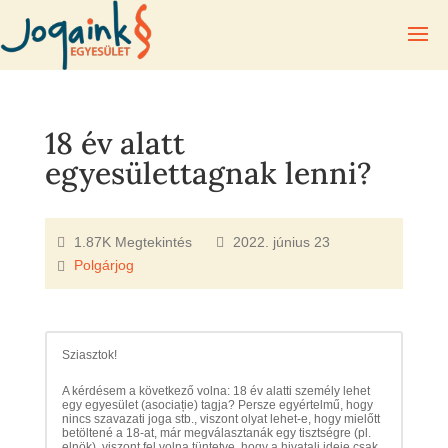
18 év alatt
egyesülettagnak lenni?
1.87K Megtekintés
2022. június 23
Polgárjog
Sziasztok!
A kérdésem a következő volna: 18 év alatti személy lehet
egy egyesület (asociație) tagja? Persze egyértelmű, hogy
nincs szavazati joga stb., viszont olyat lehet-e, hogy mielőtt
betöltené a 18-at, már megválasztanák egy tisztségre (pl.
elnök), viszont fel volna tüntetve, hogy a hivatali ideje csak