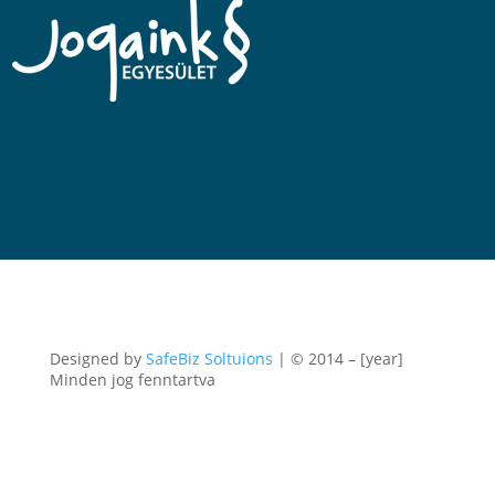
Designed by
SafeBiz Soltuions
| © 2014 – [year]
Minden jog fenntartva