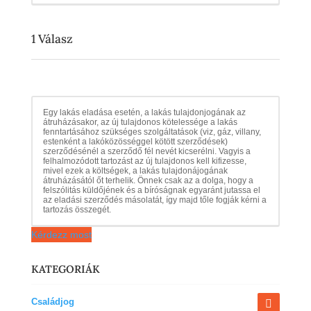
1
Válasz
Egy lakás eladása esetén, a lakás tulajdonjogának az
átruházásakor, az új tulajdonos kötelessége a lakás
fenntartásához szükséges szolgáltatások (viz, gáz, villany,
estenként a lakóközösséggel kötött szerződések)
szerződésénél a szerződő fél nevét kicserélni. Vagyis a
felhalmozódott tartozást az új tulajdonos kell kifizesse,
mivel ezek a költségek, a lakás tulajdonájogának
átruházásától őt terhelik. Önnek csak az a dolga, hogy a
felszólitás küldőjének és a bíróságnak egyaránt jutassa el
az eladási szerződés másolatát, így majd tőle fogják kérni a
tartozás összegét.
Kérdezz most
KATEGORIÁK
Családjog