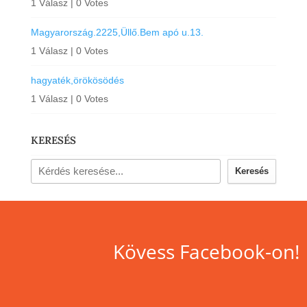
1 Válasz
|
0 Votes
Magyarország.2225,Üllő.Bem apó u.13.
1 Válasz
|
0 Votes
hagyaték,örökösödés
1 Válasz
|
0 Votes
KERESÉS
Keresés
Kövess Facebook-on!