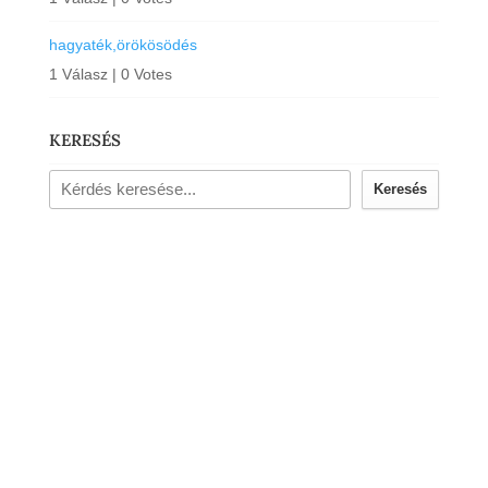
hagyaték,örökösödés
1 Válasz
|
0 Votes
KERESÉS
Keresés
Kövess Facebook-on!