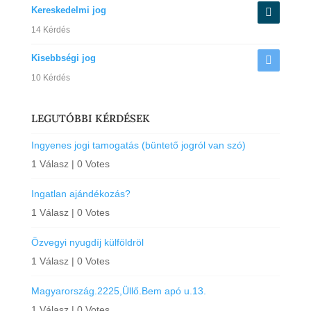
Kereskedelmi jog
14 Kérdés
Kisebbségi jog
10 Kérdés
LEGUTÓBBI KÉRDÉSEK
Ingyenes jogi tamogatás (büntető jogról van szó)
1 Válasz
|
0 Votes
Ingatlan ajándékozás?
1 Válasz
|
0 Votes
Özvegyi nyugdíj külföldröl
1 Válasz
|
0 Votes
Magyarország.2225,Üllő.Bem apó u.13.
1 Válasz
|
0 Votes