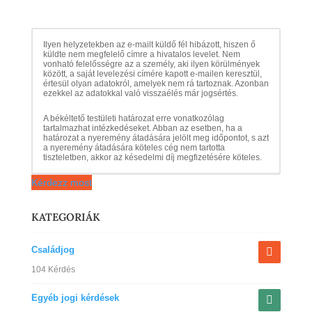
Ilyen helyzetekben az e-mailt küldő fél hibázott, hiszen ő
küldte nem megfelelő címre a hivatalos levelet. Nem
vonható felelősségre az a személy, aki ilyen körülmények
között, a saját levelezési címére kapott e-mailen keresztül,
értesül olyan adatokról, amelyek nem rá tartoznak. Azonban
ezekkel az adatokkal való visszaélés már jogsértés.
A békéltető testületi határozat erre vonatkozólag
tartalmazhat intézkedéseket. Abban az esetben, ha a
határozat a nyeremény átadására jelölt meg időpontot, s azt
a nyeremény átadására köteles cég nem tartotta
tiszteletben, akkor az késedelmi díj megfizetésére köteles.
Kérdezz most
KATEGORIÁK
Családjog
104 Kérdés
Egyéb jogi kérdések