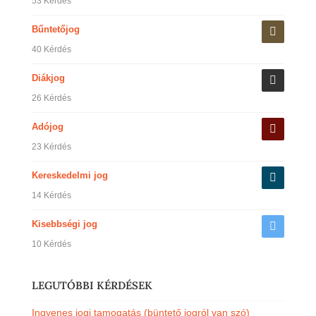
53 Kérdés
Bűntetőjog
40 Kérdés
Diákjog
26 Kérdés
Adójog
23 Kérdés
Kereskedelmi jog
14 Kérdés
Kisebbségi jog
10 Kérdés
LEGUTÓBBI KÉRDÉSEK
Ingyenes jogi tamogatás (büntető jogról van szó)