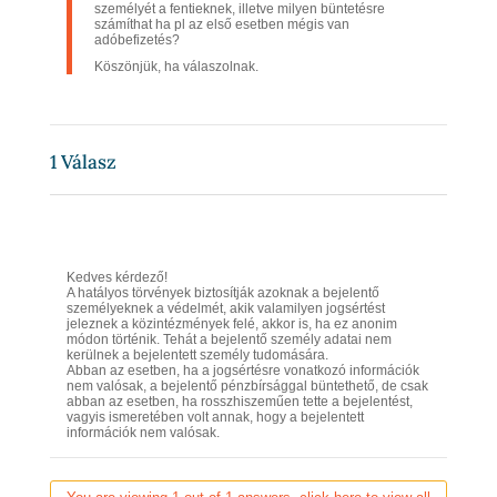
személyét a fentieknek, illetve milyen büntetésre
számíthat ha pl az első esetben mégis van
adóbefizetés?
Köszönjük, ha válaszolnak.
1
Válasz
Kedves kérdező!
A hatályos törvények biztosítják azoknak a bejelentő
személyeknek a védelmét, akik valamilyen jogsértést
jeleznek a közintézmények felé, akkor is, ha ez anonim
módon történik. Tehát a bejelentő személy adatai nem
kerülnek a bejelentett személy tudomására.
Abban az esetben, ha a jogsértésre vonatkozó információk
nem valósak, a bejelentő pénzbírsággal büntethető, de csak
abban az esetben, ha rosszhiszeműen tette a bejelentést,
vagyis ismeretében volt annak, hogy a bejelentett
információk nem valósak.