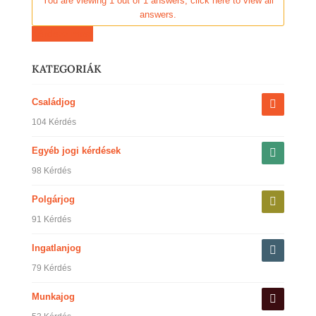
You are viewing 1 out of 1 answers, click here to view all
answers.
Kérdezz most
KATEGORIÁK
Családjog
104 Kérdés
Egyéb jogi kérdések
98 Kérdés
Polgárjog
91 Kérdés
Ingatlanjog
79 Kérdés
Munkajog