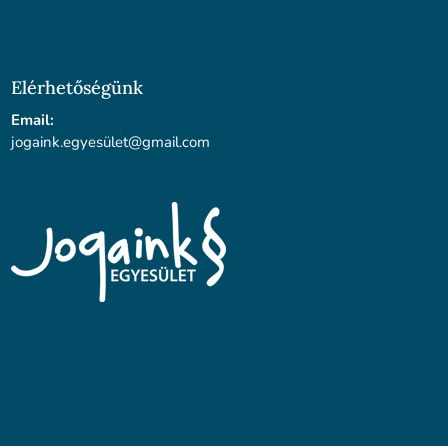
Elérhetőségünk
Email:
jogaink.egyesü
let@gmail.com