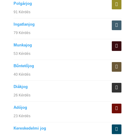
Polgárjog
91 Kérdés
Ingatlanjog
79 Kérdés
Munkajog
53 Kérdés
Bűntetőjog
40 Kérdés
Diákjog
26 Kérdés
Adójog
23 Kérdés
Kereskedelmi jog