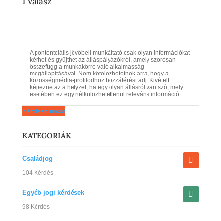
1
Válasz
A pontentciális jövőbeli munkáltató csak olyan információkat
kérhet és gyűjthet az álláspályázókról, amely szorosan
összefügg a munkakörre való alkalmasság
megállapításával. Nem kötelezhetetnek arra, hogy a
közösségmédia-profilodhoz hozzáférést adj. Kivételt
képezne az a helyzet, ha egy olyan állásról van szó, mely
esetében ez egy nélkülözhetetlenül releváns információ.
Kérdezz most
KATEGORIÁK
Családjog
104 Kérdés
Egyéb jogi kérdések
98 Kérdés