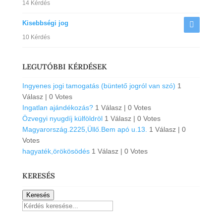
14 Kérdés
Kisebbségi jog
10 Kérdés
LEGUTÓBBI KÉRDÉSEK
Ingyenes jogi tamogatás (büntető jogról van szó)
1
Válasz
|
0 Votes
Ingatlan ajándékozás?
1 Válasz
|
0 Votes
Özvegyi nyugdíj külföldröl
1 Válasz
|
0 Votes
Magyarország.2225,Üllő.Bem apó u.13.
1 Válasz
|
0
Votes
hagyaték,örökösödés
1 Válasz
|
0 Votes
KERESÉS
Keresés