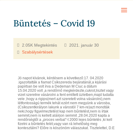
Büntetés – Covid 19
2.05K Megtekintés
2021. január 30
Szabálysértések
Jó napot kívánok, kérdésem a következő:17. 04.2020
.igazoltatták a fiamat Csíkszereda bejáratánál,a kijárási
papírban be volt írva a Dedeman M Ciuc a dátum
15.04.2020 volt ,a rendőrnő megkérdezte,cukrot,lisztet vagy
vizet szeretne vásárolni a fent említett üzletben,majd tudatta
vele ,hogy a rigips(mert azt szeretett volna vásárolni),nem
létfontosságú termék tehát ezért nem megyünk a városba,
(Csíkszentkirályon lakunk a várostól 7 km-re)azt mondták
neki,hogy figyelmeztetést kap nem bűntetést,nem is írtak
semmit,nem is kellett aláírjon semmit ,28.04.2020 kapta a
rendőrségtől a „proces verbal”-t 2000 lejes bűntetés ,ki kell
fizetni a bűntetés felét,vagy van rá lehetőség meg
kontesztálni? Előre is köszönöm válaszukat. Tisztelettel, D.E