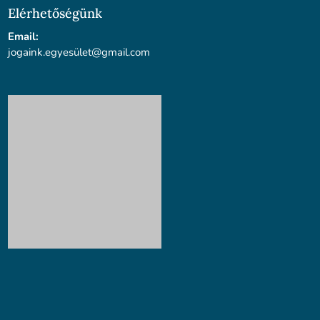
Elérhetőségünk
Email:
jogaink.egyesü
let@gmail.com