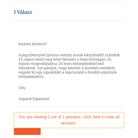
1
Válasz
Kedves kérdező!
A jegyzőkönyvet (proces verbal) annak kiközlésétől számított
15 napon belül meg lehet támadni a helyi bíróságon. Az
eljárás megindításához 20 lejes bélyegilletéket kell
lefizetniük. Azt ajánljuk, hogy tekintve a büntetés mértékét,
vegyék fel egy ügyvéddel a kapcsolatot a további eljárások
lefolytatásához.
Üdv,
Jogaink Egyesület
You are viewing 1 out of 1 answers, click here to view all
answers.
Kérdezz most