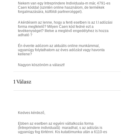
Nekem van egy Intreprindere Individuala-m már, 4791-es
Caen kóddal (szintén online használom, de termékek
forgalmazására, külföldi partnercéggel).
A kérdésem az lenne, hogy a fenti esetben is az I.I adózási
forma megfelelő? Milyen Caen kód fedné ezt a
tevékenységet? Illetve a meglévő engedélyhez is hozza
adható ?
Én évente adózom az aktuális online munkámmal,
ugyanúgy folytathatom az éves adózást vagy havonta
kellene?
Nagyon köszönöm a választ!
1
Válasz
Kedves kérdező,
Ebben az esetben az egyéni vállalkozás forma
(Întreprindere individuală) maradhat, s az adózás is
ugyanúgy fog történni. Kis kutatómunka után a 6110-es