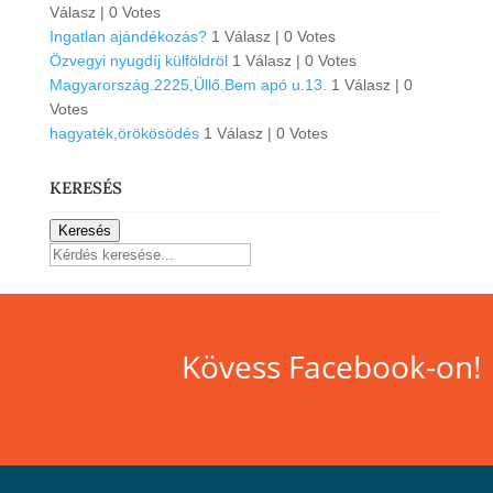
Válasz
|
0 Votes
Ingatlan ajándékozás?
1 Válasz
|
0 Votes
Özvegyi nyugdíj külföldröl
1 Válasz
|
0 Votes
Magyarország.2225,Üllő.Bem apó u.13.
1 Válasz
|
0
Votes
hagyaték,örökösödés
1 Válasz
|
0 Votes
KERESÉS
Keresés
Kövess Facebook-on!