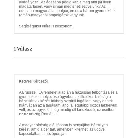
akadályozni. Az édesapa pedig kapja meg ami jár ilyen
magatartásért, vagy simán megteheti ezt velünk? Az
édesapa magyar állampolgár, én és a három gyermekünk
román-magyar állampolgárok vagyunk.
Segítségüket előre is köszönöm!
1
Válasz
Kedves Kérdező!
A Brüsszel II/A rendelet alapján a házasság felbontása és a
gyermekek elhelyezése ügyében az illetékes bíróság a
házastársak közös lakhely szerinti tagállam, vagy ennek
hiányában az a tagállam, ahol a legutóbbi közös lakhelyük
volt, és az egyik fél még mindig ott tartózkodik, ez esetben
ez az ország Románia.
A magyar bíróság elé írásban is benyújthat bármilyen
kérést, amíg a per tart, amelyben kifejtheti az üggyel
kapcsolatban a nézőpontját.