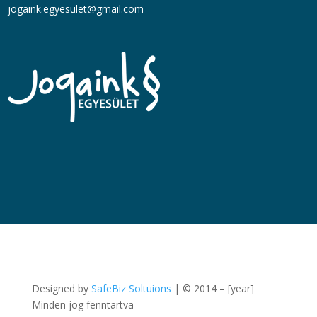
jogaink.egyesü
let@gmail.com
Designed by
SafeBiz Soltuions
| © 2014 – [year]
Minden jog fenntartva