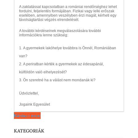
A zaklatással kapcsolatban a romániai rendőrséghez lehet
fordulni, feljelentés formájában. Fizikai vagy lelki erőszak
esetében, amennyiben veszélyben érzi magát, kérheti egy
távolságtartási végzés elrendelését.
A további kérdéseinek megválaszolására további
információkra lenne szükség:
A gyermekek lakóhelye továbbra is Önnél, Romániában
van?
A periratban kérték a gyermekek az édesapánál,
külföldön való elhelyezését?
Ön szeretné ha a válást nem mondanák ki?
Üdvözlettel,
Jogaink Egyesület
Kérdezz most
KATEGORIÁK