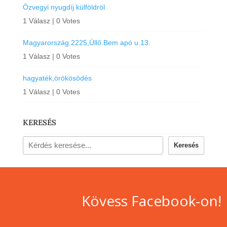
Özvegyi nyugdíj külföldröl
1 Válasz
|
0 Votes
Magyarország.2225,Üllő.Bem apó u.13.
1 Válasz
|
0 Votes
hagyaték,örökösödés
1 Válasz
|
0 Votes
KERESÉS
Keresés
Kövess Facebook-on!