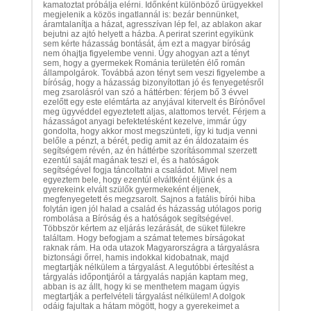
kamatoztat próbálja elérni. Időnként különböző ürügyekkel
megjelenik a közös ingatlannál is: bezár bennünket,
áramtalanítja a házat, agresszívan lép fel, az ablakon akar
bejutni az ajtó helyett a házba. A perirat szerint egyikünk
sem kérte házasság bontását, ám ezt a magyar bíróság
nem óhajtja figyelembe venni. Úgy ahogyan azt a tényt
sem, hogy a gyermekek Románia területén élő román
állampolgárok. Továbbá azon tényt sem veszi figyelembe a
bíróság, hogy a házasság bizonyítottan jó és fenyegetésről
meg zsarolásról van szó a háttérben: férjem bő 3 évvel
ezelőtt egy este elémtárta az anyjával kitervelt és Bírónővel
meg ügyvéddel egyeztetett aljas, alattomos tervét. Férjem a
házasságot anyagi befektetésként kezelve, immár úgy
gondolta, hogy akkor most megszünteti, így ki tudja venni
belőle a pénzt, a bérét, pedig amit az én áldozataim és
segítségem révén, az én háttérbe szorításommal szerzett
ezentúl saját magának teszi el, és a hatóságok
segítségével fogja táncoltatni a családot. Mivel nem
egyeztem bele, hogy ezentúl elváltként éljünk és a
gyerekeink elvált szülők gyermekeként éljenek,
megfenyegetett és megzsarolt. Sajnos a fatális bírói hiba
folytán igen jól halad a család és házasság utólagos porig
rombolása a Bíróság és a hatóságok segítségével.
Többször kértem az eljárás lezárását, de süket fülekre
találtam. Hogy befogjam a számat tetemes bírságokat
raknak rám. Ha oda utazok Magyarországra a tárgyalásra
biztonsági őrrel, hamis indokkal kidobatnak, majd
megtartják nélkülem a tárgyalást. A legutóbbi értesítést a
tárgyalás időpontjáról a tárgyalás napján kaptam meg,
abban is az állt, hogy ki se menthetem magam úgyis
megtartják a perfelvételi tárgyalást nélkülem! A dolgok
odáig fajultak a hátam mögött, hogy a gyerekeimet a