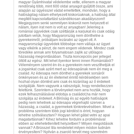
magyar Gyámhivatal védelembe vette, ellenem a magyar
rendőrség több, mint 600 oldal anyagot gyűjtött össze, ami
alapján az ügyésszel vádat emeltettek, mondván, hogy a
hatóságilag nálam elhelyezett kiskorúaknak, a hatóság által
megítélt kapcsolattartást szándékosan akadályozom!!
Megjegyzem senki semmilyen kiskorút nem helyezett el
nálam, ilyen irat nem is volt az anyagban! Jelenleg a
romániai ügyvédek csak széttárják a karjukat és csak odáig
jutottam velük, hogy Magyarország nem dönthetne a
gyerekeimről, próbáljam lezáratni az ügyet ott. A
magyarországi ügyvédek többsége nem vállaja az ügyet
vagy elkérik a pénzt, de nem engem védenek. Mindez csak
töredéke annak ami folyamatosan zajlik az utólagos
házasság megrontásában. Tiszta koncepciós per jelleget
öltött az egész. Mit lehet ilyenkor tenni innen Romániából?
Véleményem szerint én és a gyerekeim nem veszíthetjük el
a jogainkat csak azért mert az édesapának nem éri meg a
család. Az édesapa nem dönthet a gyerekek sorsáról
önkényesen és az én életemet érintő kérdésekben sem
hozhat olyan döntést ami csak és kizárólag az ő érdekeit
szolgálják. Nem vagyunk a rabszolgái, hogy rendelkezzen
felettünk. Szerintem a törvényeket nem arra hozták, hogy
ezek felhasználásával eldobja a családot,ha már nem
szolgálja az érdekeit. A Bíróság és az egyéb hatóságok
pedig nem lehetnek az édesapa végrehajtó szervei a
házasság, a család, a gyermekek tönkretevésében. Mivel a
probléma szerintem több jogi kérdést is érint, hogyan
lehetne szétválasztani? Hogyan lehet gátat vetni az apai
magatartásnak? Kihez lehetne fordulni a problémával
ebben az ellehetetlenített helyzetben? Milyen megoldások
vannak? A Brüsszel II/a rendeletet milyen módon tudnám
érvényesíteni? Nyilván a zsaroló tervét meg szeretném