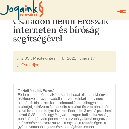
Családon belüli erőszak
interneten és bíróság
segítségével
2.39K Megtekintés
2021. június 17
Családjog
Tisztelt Jogaink Egyesület!
Férjem többedjére nyilvánosan bujtogat ellenem, kigúnyol
és kigúnyoltat, azzal vádolja a gyerekeinket, hogy meg
akarták őt ölni, ezért kellett elmenekülnie, elhagynia a
családját, miközben felmarkolta a család összes pénzét és
azzal ismeretlen helyre távozott több, mint 3 éve. A pszichés
terrort SMS-ben és egy Magyarországon indított házasság
bontására irányuló per és annak szabálytalanul meghozott
intézkedéseinek sorozatával, melyeket a rendőrségen, a
gyámhivatalban feljelentések formájában tovább