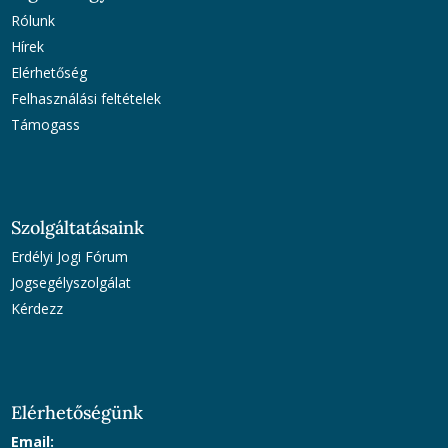
Rólunk
Hírek
Elérhetőség
Felhasználási feltételek
Támogass
Szolgáltatásaink
Erdélyi Jogi Fórum
Jogsegélyszolgálat
Kérdezz
Elérhetőségünk
Email: