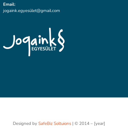
Email:
jogaink.egyesü
let@gmail.com
Designed by
SafeBiz Soltuions
| © 2014 – [year]