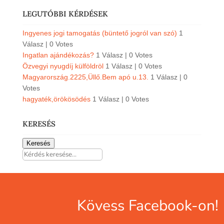
LEGUTÓBBI KÉRDÉSEK
Ingyenes jogi tamogatás (büntető jogról van szó)
1
Válasz
|
0 Votes
Ingatlan ajándékozás?
1 Válasz
|
0 Votes
Özvegyi nyugdíj külföldröl
1 Válasz
|
0 Votes
Magyarország.2225,Üllő.Bem apó u.13.
1 Válasz
|
0
Votes
hagyaték,örökösödés
1 Válasz
|
0 Votes
KERESÉS
Keresés
Kövess Facebook-on!