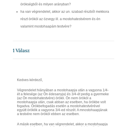
örökségből és milyen arányban?
ha van végrendelet, akkor az un. szabad részből mekkora
részt örököl az özvegy ill. a mostohatestvérem és én
valamint mostohaapám testvére?
1
Válasz
Kedves kérdező,
Végrendelet hiányában a mostohaapja után a vagyona 1/4-
ét a felesége (az Ön édesanyja) és 3/4-ét pedig a gyermeke
(az Ön mostohatestvére) örökli. Ön nem örököl a
mostohaapja után, csak abban az esetben, ha örökbe volt
fogadva. Örökbefogadás esetén a mostohatestvérével
együtt öröklik a vagyona 3/4-ed részét. A mnostohaapjának
a testvére nem örököl ebben az esetben.
A másik esetben, ha van végrendelet, akkor a mostohaapja