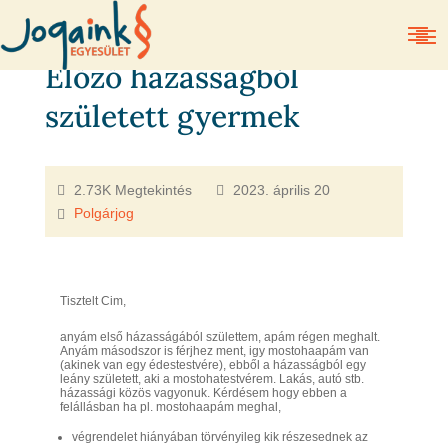
Előző házasságból
született gyermek
2.73K Megtekintés
2023. április 20
Polgárjog
Tisztelt Cim,
anyám első házasságából születtem, apám régen meghalt.
Anyám másodszor is férjhez ment, igy mostohaapám van
(akinek van egy édestestvére), ebből a házasságból egy
leány született, aki a mostohatestvérem. Lakás, autó stb.
házassági közös vagyonuk. Kérdésem hogy ebben a
felállásban ha pl. mostohaapám meghal,
végrendelet hiányában törvényileg kik részesednek az