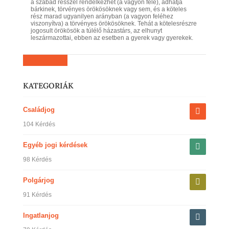
a szabad résszel rendelkezhet (a vagyon fele), adhatja
bárkinek, törvényes örökösöknek vagy sem, és a köteles
rész marad ugyanilyen arányban (a vagyon feléhez
viszonyítva) a törvényes örökösöknek. Tehát a kötelesrészre
jogosult örökösök a túlélő házastárs, az elhunyt
leszármazottai, ebben az esetben a gyerek vagy gyerekek.
Kérdezz most
KATEGORIÁK
Családjog
104 Kérdés
Egyéb jogi kérdések
98 Kérdés
Polgárjog
91 Kérdés
Ingatlanjog