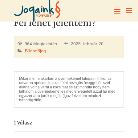
Fel lehet jelenteni?
964 Megtekintés
2025. február 20
Bűntetőjog
Mikor menni akartam a gyermekemet látogatni mikor az
udvaron apósom le akart ütni pezsgős üveggel ès szét
akarta volna verni a kocsimat és azt mondta hogy nem
láthatom a gyermekemet ès megfenyegetett azzal ha mèg
egyszer arra járók megöl. (Igaz felvettem mindezt
hangrögzítőn).
1
Válasz