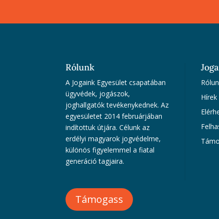
Rólunk
Joga
A Jogaink Egyesület csapatában
Rólun
ügyvédek, jogászok,
Hírek
joghallgatók tevékenykednek. Az
Elérh
egyesületet 2014 februárjában
Felha
indítottuk útjára. Célunk az
erdélyi magyarok jogvédelme,
Támo
különös figyelemmel a fiatal
generáció tagjaira.
Támogass