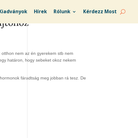
Kiadványok
Hírek
Rólunk
Kérdezz Most
ajtóhoz
yek otthon nem az én gyerekem stb nem
y egy határon, hogy sebeket okoz nekem
 hormonok fáradtság meg jobban rá tesz. De