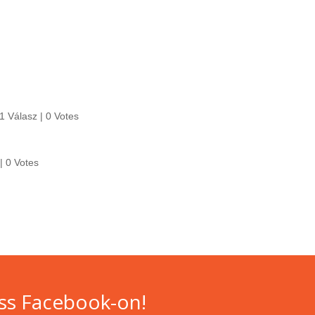
1 Válasz
|
0 Votes
z
|
0 Votes
ss Facebook-on!