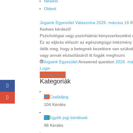
Newest
Oldest
Jogaink Egyesület
Válaszolva 2026. március 16
0
Kedves kérdező!
Pszichológiai vagy pszichiátriai kényszerkezelést 
Ez az eljárás először az egészségügyi intézmény 
ítélik meg, hogy a betegnek kezelésre van szüksé
vagy annak elutasításáról itt fogják meghozni.
Jogaink Egyesület
Answered question
2026. má
Login
Kérdezz most
Kategoriák
Családjog
104 Kérdés
Egyéb jogi kérdések
98 Kérdés