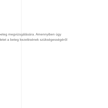
 a beteg megvizsgálására. Amennyiben úgy
téletet a beteg kezelésének szükségességéről