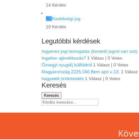
14 Kérdés
Kisebbségi jog
10 Kérdés
Legutóbbi kérdések
Ingyenes jogi tamogatás (büntető jogról van szó)
Ingatlan ajándékozás?
1 Válasz
|
0 Votes
Özvegyi nyugdíj külföldröl
1 Válasz
|
0 Votes
Magyarország.2225,Üllő.Bem apó u.13.
1 Válas
hagyaték,örökösödés
1 Válasz
|
0 Votes
Keresés
Keresés
Köve