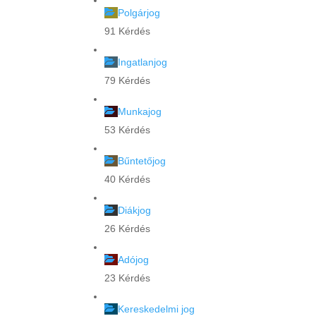
Polgárjog
91 Kérdés
Ingatlanjog
79 Kérdés
Munkajog
53 Kérdés
Bűntetőjog
40 Kérdés
Diákjog
26 Kérdés
Adójog
23 Kérdés
Kereskedelmi jog