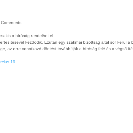
Comments
csakis a bíróság rendelhet el.
értesítésével kezdődik. Ezután egy szakmai bizottság által sor kerül
ge, az erre vonatkozó döntést továbbítják a bíróság felé és a végső í
rcius 16