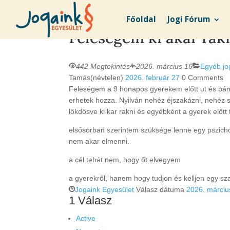
Főoldal
Jogi Fórum
Feleségem ki akar rakn
442 Megtekintés
2026. március 16
Egyéb jo
Tamás(névtelen)
2026. február 27
0
Comments
Feleségem a 9 honapos gyerekem előtt ut és bánt
erhetek hozza. Nyilván nehéz éjszakázni, nehéz 
lökdösve ki kar rakni és egyébként a gyerek előtt 
elsősorban szerintem szüksége lenne egy pszich
nem akar elmenni.
a cél tehát nem, hogy őt elvegyem
a gyerekről, hanem hogy tudjon és kelljen egy sz
Jogaink Egyesület
Válasz dátuma
2026. márciu
1
Válasz
Active