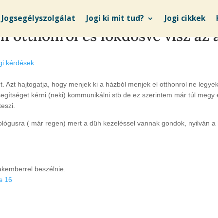
Jogsegélyszolgálat
Jogi ki mit tud?
Jogi cikkek
i otthonrol és lökdösve visz az 
gi kérdések
. Azt hajtogatja, hogy menjek ki a házból menjek el otthonrol ne leg
segítséget kérni (neki) kommunikálni stb de ez szerintem már túl meg
teszi.
ológusra ( már regen) mert a düh kezeléssel vannak gondok, nyilván a
akemberrel beszélnie.
s 16