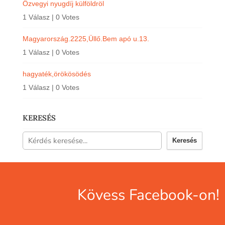
Özvegyi nyugdíj külföldröl
1 Válasz
|
0 Votes
Magyarország.2225,Üllő.Bem apó u.13.
1 Válasz
|
0 Votes
hagyaték,örökösödés
1 Válasz
|
0 Votes
KERESÉS
Keresés
Kövess Facebook-on!