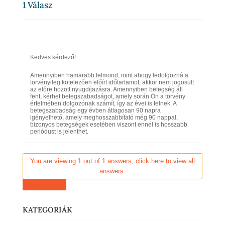
1
Válasz
Kedves kérdező!
Amennyiben hamarabb felmond, mint ahogy ledolgozná a
törvényileg kötelezően előírt időtartamot, akkor nem jogosult
az előre hozott nyugdíjazásra. Amennyiben betegség áll
fent, kérhet betegszabadságot, amely során Ön a törvény
értelmében dolgozónak számít, így az évei is telnek. A
betegszabadság egy évben átlagosan 90 napra
igényelhető, amely meghosszabbítató még 90 nappal,
bizonyos betegségek esetében viszont ennél is hosszabb
periódust is jelenthet.
You are viewing 1 out of 1 answers, click here to view all
answers.
Kérdezz most
KATEGORIÁK