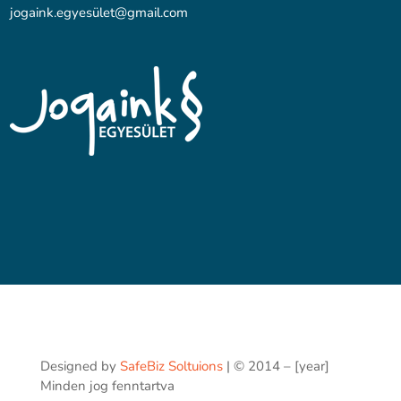
jogaink.egyesü
let@gmail.com
Designed by
SafeBiz Soltuions
| © 2014 – [year]
Minden jog fenntartva