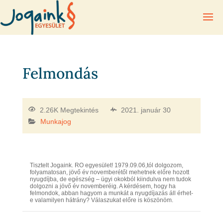
Felmondás
2.26K Megtekintés
2021. január 30
Munkajog
Tisztelt Jogaink. RO egyesület! 1979.09.06,tól dolgozom,
folyamatosan, jövő év novemberétől mehetnek előre hozott
nyugdíjba, de egészség – ügyi okokból kiindulva nem tudok
dolgozni a jövő év novemberéig. A kérdésem, hogy ha
felmondok, abban hagyom a munkát a nyugdíjazás áll érhet-
e valamilyen hátrány? Válaszukat előre is köszönöm.