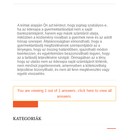
A leírtak alapján Ön azt kérdezi, hogy jogilag szabályos-e,
ha az édesapa a gyermektartásdíjat nem a saját
bankszámlájáról, hanem egy másik számláról utalja,
miközben a közlemény rovatban a gyermek neve és az adott
hónap szerepel. Általánosságban elmondható, hogy a
gyermektartásdíj megfizetésének szempontjából az a
lényeges, hogy az összeg határidőben, igazolható módon
beérkezzen, és egyértelműen beazonosítható legyen, hogy
az a tartásdíj teljesítésére szolgál. Önmagában az a tény,
hogy az utalás nem az édesapa saját számlájáról történik,
nem minősül jogellenesnek, amennyiben a kötelezettség
teljesítése bizonyítható, és nem áll fenn megtévesztés vagy
egyéb visszaélés.
You are viewing 1 out of 1 answers, click here to view all
answers.
Kérdezz most
KATEGORIÁK