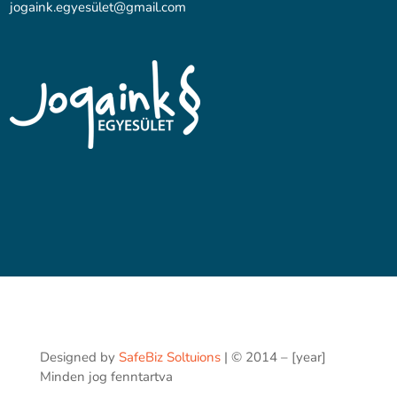
jogaink.egyesü
let@gmail.com
Designed by
SafeBiz Soltuions
| © 2014 – [year]
Minden jog fenntartva