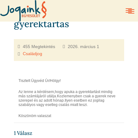
gyerektartás
455 Megtekintés
2026. március 1
Családjog
Tisztelt Ügyvéd Úr/Hölgy!
Az lenne a kérdésem,hogy apuka a gyerektartást mindig
más számlájáról utálja.Kozlemenyben csak a gyerek neve
szerepel és az adott hónap.Ilyen esetben ez jogilag
szabályos vagy esetleg csalás miatt teszi.
Köszönöm valaszat
1
Válasz