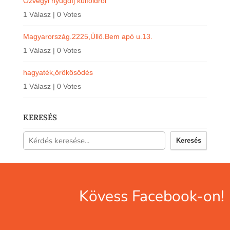
Özvegyi nyugdíj külföldröl
1 Válasz
|
0 Votes
Magyarország.2225,Üllő.Bem apó u.13.
1 Válasz
|
0 Votes
hagyaték,örökösödés
1 Válasz
|
0 Votes
KERESÉS
Keresés
Kövess Facebook-on!