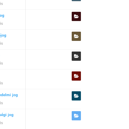
és
og
és
őjog
és
g
és
és
edelmi jog
és
ségi jog
és