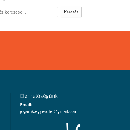
Keresés
Elérhetőségünk
Email:
jogaink.egyesü
let@gmail.com