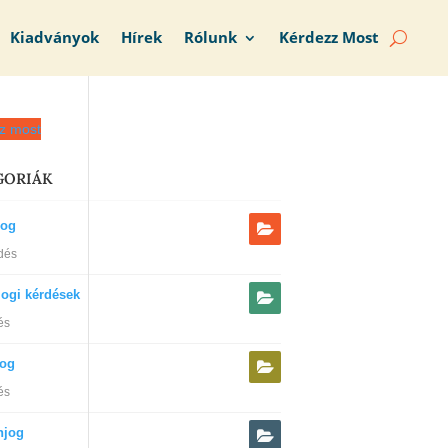
Kiadványok
Hírek
Rólunk
Kérdezz Most
z most
GORIÁK
jog
dés
jogi kérdések
és
jog
és
njog