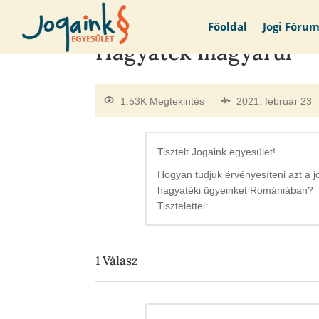
Főoldal
Jogi Fóru
Hagyaték magyarul
1.53K Megtekintés
2021. február 23
Tisztelt Jogaink egyesület!
Hogyan tudjuk érvényesíteni azt a 
hagyatéki ügyeinket Romániában?
Tisztelettel:
1
Válasz