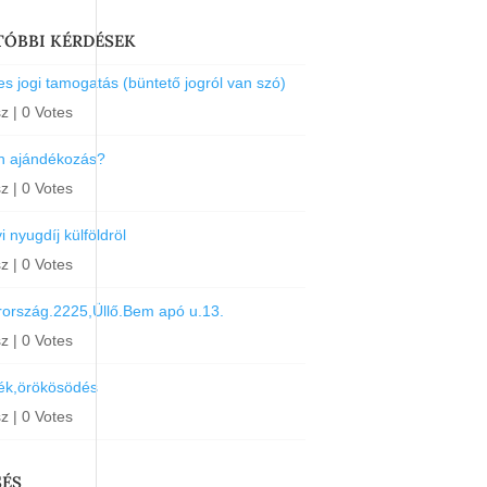
TÓBBI KÉRDÉSEK
s jogi tamogatás (büntető jogról van szó)
sz
|
0 Votes
an ajándékozás?
sz
|
0 Votes
 nyugdíj külföldröl
sz
|
0 Votes
ország.2225,Üllő.Bem apó u.13.
sz
|
0 Votes
ék,örökösödés
sz
|
0 Votes
SÉS