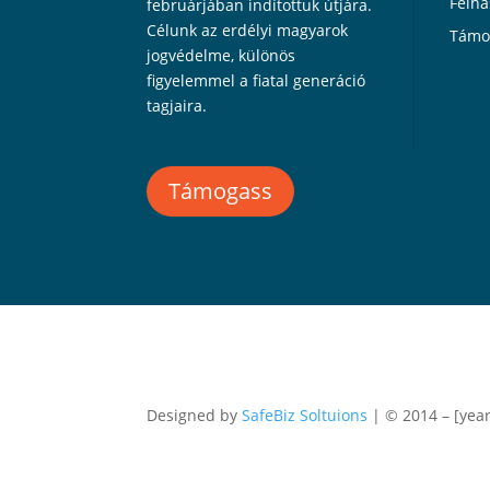
Felha
februárjában indítottuk útjára.
Célunk az erdélyi magyarok
Támo
jogvédelme, különös
figyelemmel a fiatal generáció
tagjaira.
Támogass
Designed by
SafeBiz Soltuions
| © 2014 – [year