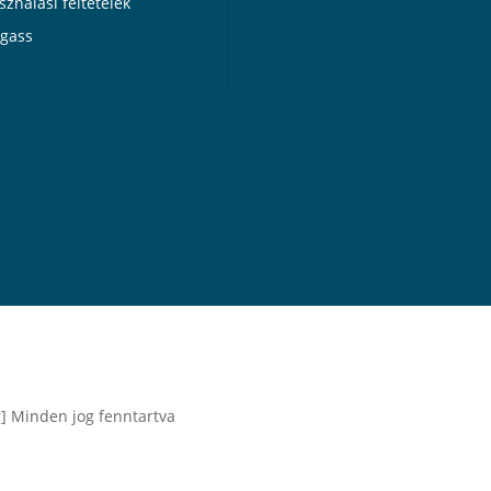
sználási feltételek
gass
] Minden jog fenntartva