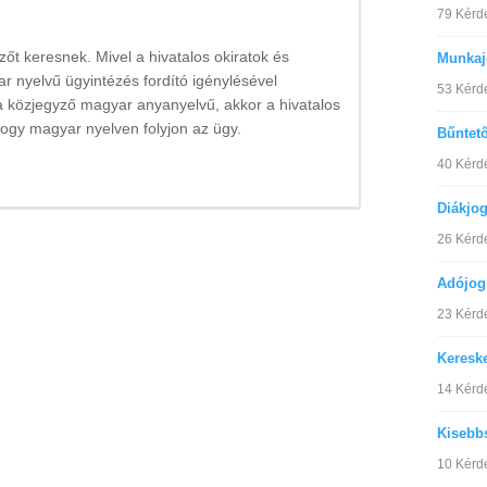
79 Kérd
t keresnek. Mivel a hivatalos okiratok és
Munkaj
r nyelvű ügyintézés fordító igénylésével
53 Kérd
 közjegyző magyar anyanyelvű, akkor a hivatalos
 hogy magyar nyelven folyjon az ügy.
Bűntet
40 Kérd
Diákjo
26 Kérd
Adójog
23 Kérd
Keresk
14 Kérd
Kisebb
10 Kérd