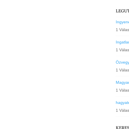
LEGU
Ingyene
1 Vála
Ingatl
1 Vála
Özvegyi
1 Vála
Magyar
1 Vála
hagyat
1 Vála
KERE