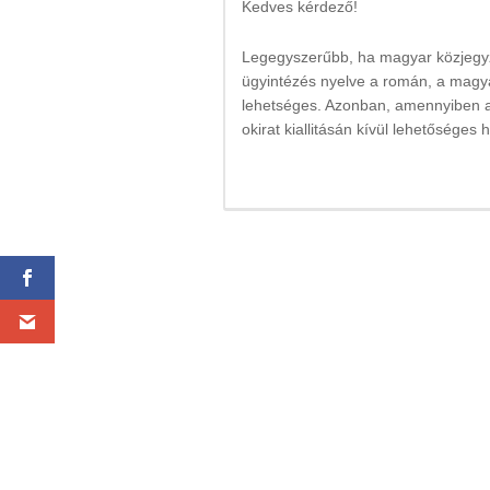
Kedves kérdező!
Legegyszerűbb, ha magyar közjegyző
ügyintézés nyelve a román, a magya
lehetséges. Azonban, amennyiben a
okirat kiallitásán kívül lehetőséges