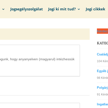
m
Jogsegélyszolgálat
Jogi ki mit tud?
Jogi cikkek
Kérdez
KATE
Család
jogunk, hogy anyanyelven (magyarul) intézhessük
104 Kér
Egyéb 
98 Kérd
Polgár
91 Kérd
Ingatla