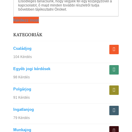
Elsődleges tanácsunk, hogy vegyék fel egy közjegyzővel a
kapcsolatot, ő majd minden további részletről tudja
bővebben tájékoztatni Önöket.
Kérdezz most
KATEGORIÁK
Családjog
104 Kérdés
Egyéb jogi kérdések
98 Kérdés
Polgárjog
91 Kérdés
Ingatlanjog
79 Kérdés
Munkajog