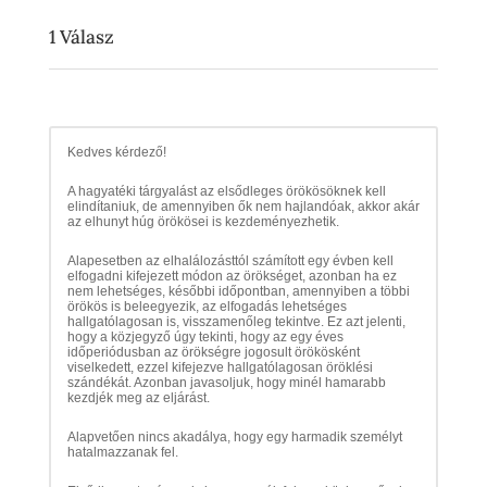
1
Válasz
Kedves kérdező!
A hagyatéki tárgyalást az elsődleges örökösöknek kell
elindítaniuk, de amennyiben ők nem hajlandóak, akkor akár
az elhunyt húg örökösei is kezdeményezhetik.
Alapesetben az elhalálozásttól számított egy évben kell
elfogadni kifejezett módon az örökséget, azonban ha ez
nem lehetséges, későbbi időpontban, amennyiben a többi
örökös is beleegyezik, az elfogadás lehetséges
hallgatólagosan is, visszamenőleg tekintve. Ez azt jelenti,
hogy a közjegyző úgy tekinti, hogy az egy éves
időperiódusban az örökségre jogosult örökösként
viselkedett, ezzel kifejezve hallgatólagosan öröklési
szándékát. Azonban javasoljuk, hogy minél hamarabb
kezdjék meg az eljárást.
Alapvetően nincs akadálya, hogy egy harmadik személyt
hatalmazzanak fel.