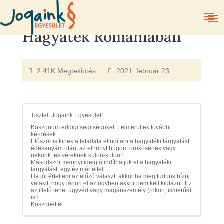
Hagyaték Romániában
2.41K Megtekintés
2021. február 23
Tisztelt Jogaink Egyesület!
Köszönöm eddigi segítségüket. Felmerültek további
kérdések.
Először is kinek a feladata elindítani a hagyatéki tárgyalást
édesanyám után, az elhunyt húgom örökösének vagy
nekünk testvéreknek külön-külön?
Másodszor mennyi ideig ó indíthatjuk el a hagyatéki
tárgyalást, egy év már eltelt.
Ha jól értettem az előző választ, akkor ha meg tudunk bízni
valakit, hogy járjon el az ügyben akkor nem kell kiutazni. Ez
az illető lehet ügyvéd vagy magánszemély (rokon, ismerős)
is?
Köszönettel