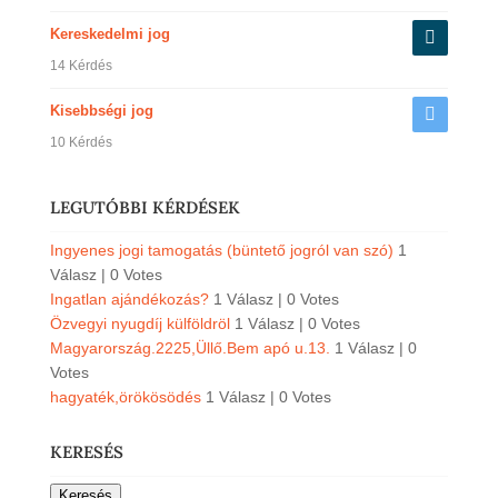
Kereskedelmi jog
14 Kérdés
Kisebbségi jog
10 Kérdés
LEGUTÓBBI KÉRDÉSEK
Ingyenes jogi tamogatás (büntető jogról van szó)
1
Válasz
|
0 Votes
Ingatlan ajándékozás?
1 Válasz
|
0 Votes
Özvegyi nyugdíj külföldröl
1 Válasz
|
0 Votes
Magyarország.2225,Üllő.Bem apó u.13.
1 Válasz
|
0
Votes
hagyaték,örökösödés
1 Válasz
|
0 Votes
KERESÉS
Keresés