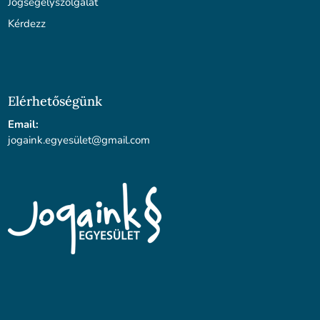
Jogsegélyszolgálat
Kérdezz
Elérhetőségünk
Email:
jogaink.egyesü
let@gmail.com