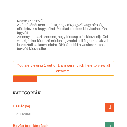
Kedves Kérdező!
A kérdéséből nem derül ki, hogy közjegyző vagy bíróság
előtt intézik a hagyatékot. Mindkét esetben képviselheti Önt
ügyvéd.
Amennyiben azt szeretné, hogy bíróság előtt képviselje Önt
valaki, akkor kötelező módon ügyvédet kell fogadnia, akivel
leszerződik a képviseletre. Bíróság előtt hivatalosan csak
ügyvéd képviselheti.
You are viewing 1 out of 1 answers, click here to view all
answers.
Kérdezz most
KATEGORIÁK
Családjog
104 Kérdés
Egyéb jogi kérdések