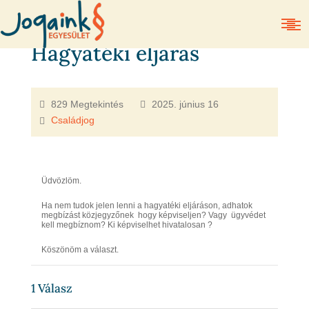
Hagyatéki eljárás
829 Megtekintés
2025. június 16
Családjog
Üdvözlöm.
Ha nem tudok jelen lenni a hagyatéki eljáráson, adhatok
megbízást közjegyzőnek hogy képviseljen? Vagy ügyvédet
kell megbíznom? Ki képviselhet hivatalosan ?
Köszönöm a választ.
1
Válasz