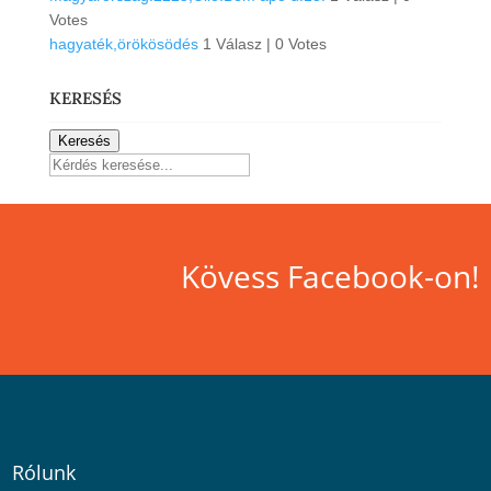
Votes
hagyaték,örökösödés
1 Válasz
|
0 Votes
KERESÉS
Keresés
Kövess Facebook-on!
Rólunk