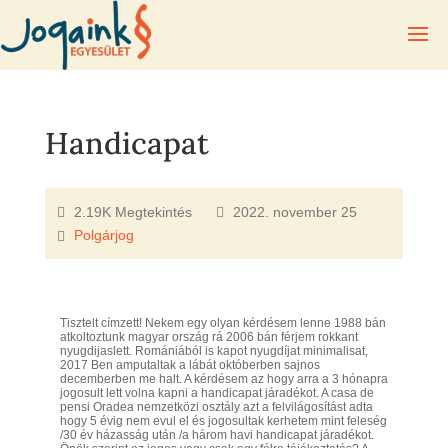
Handicapat
2.19K Megtekintés
2022. november 25
Polgárjog
Tisztelt címzett! Nekem egy olyan kérdésem lenne 1988 bán
atkoltoztunk magyar ország rá 2006 bán férjem rokkant
nyugdijaslett. Romániából is kapot nyugdíjat minimalisat,
2017 Ben amputaltak a lábát októberben sajnos
decemberben me halt. A kérdésem az hogy arra a 3 hónapra
jogosult lett volna kapni a handicapat járadékot. A casa de
pensi Oradea nemzetközi osztály azt a felvilágosítást adta
hogy 5 évig nem evul el és jogosultak kerhetem mint feleség
/30 év házasság után /a három havi handicapat járadékot.