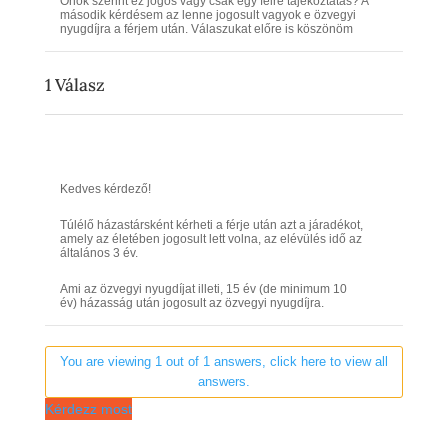
Önök szerint ez jogos vagy csak egy félre tájékoztatás? A
második kérdésem az lenne jogosult vagyok e özvegyi
nyugdíjra a férjem után. Válaszukat előre is köszönöm
1
Válasz
Kedves kérdező!
Túlélő házastársként kérheti a férje után azt a járadékot,
amely az életében jogosult lett volna, az elévülés idő az
általános 3 év.
Ami az özvegyi nyugdíjat illeti, 15 év (de minimum 10
év) házasság után jogosult az özvegyi nyugdíjra.
You are viewing 1 out of 1 answers, click here to view all
answers.
Kérdezz most