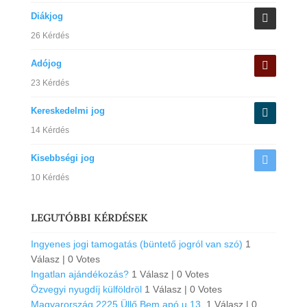
Diákjog
26 Kérdés
Adójog
23 Kérdés
Kereskedelmi jog
14 Kérdés
Kisebbségi jog
10 Kérdés
LEGUTÓBBI KÉRDÉSEK
Ingyenes jogi tamogatás (büntető jogról van szó)
1
Válasz
|
0 Votes
Ingatlan ajándékozás?
1 Válasz
|
0 Votes
Özvegyi nyugdíj külföldröl
1 Válasz
|
0 Votes
Magyarország.2225,Üllő.Bem apó u.13.
1 Válasz
|
0