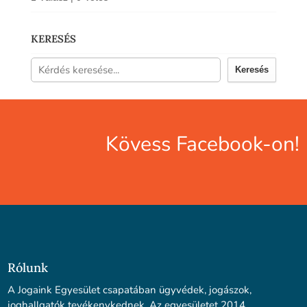
KERESÉS
Keresés
Kövess Facebook-on!
Rólunk
A Jogaink Egyesület csapatában ügyvédek, jogászok,
joghallgatók tevékenykednek. Az egyesületet 2014