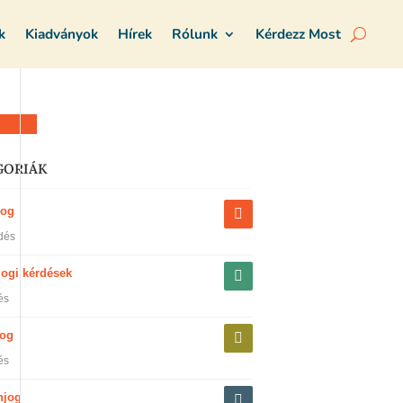
k
Kiadványok
Hírek
Rólunk
Kérdezz Most
z most
GORIÁK
jog
dés
jogi kérdések
és
jog
és
njog