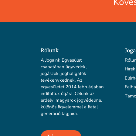
Köves
Rólunk
Joga
A Jogaink Egyesület
Rólu
csapatában ügyvédek,
Hírek
jogászok, joghallgatók
Elérh
tevékenykednek. Az
egyesületet 2014 februárjában
Felha
indítottuk útjára. Célunk az
Támo
erdélyi magyarok jogvédelme,
különös figyelemmel a fiatal
generáció tagjaira.