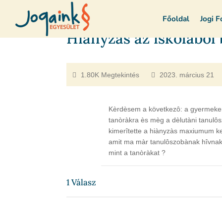
Főoldal
Jogi 
Hiànyzàs az iskolàbòl
1.80K Megtekintés
2023. március 21
Kèrdèsem a következô: a gyermekem 
tanòràkra ès mèg a dèlutàni tanulô
kimerîtette a hiànyzàs maxiumum ker
amit ma màr tanulôszobànak hîvnak
mint a tanòràkat ?
1
Válasz