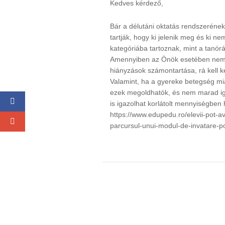
Kedves kérdező,
Bár a délutáni oktatás rendszeréne
tartják, hogy ki jelenik meg és ki n
kategóriába tartoznak, mint a tanór
Amennyiben az Önök esetében nem í
hiányzások számontartása, rá kell ké
Valamint, ha a gyereke betegség miat
ezek megoldhatók, és nem marad iga
is igazolhat korlátolt mennyiségben 
https://www.edupedu.ro/elevii-pot-av
parcursul-unui-modul-de-invatare-pot