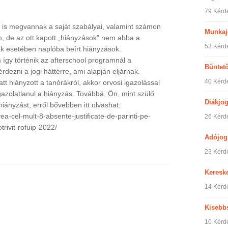
79 Kérd
k is megvannak a saját szabályai, valamint számon
Munkaj
em, de az ott kapott „hiányzások” nem abba a
53 Kérd
ák esetében naplóba beírt hiányzások.
gy történik az afterschool programnál a
Bűntet
rdezni a jogi háttérre, ami alapján eljárnak.
40 Kérd
t hiányzott a tanórákról, akkor orvosi igazolással
zolatlanul a hiányzás. Továbbá, Ön, mint szülő
Diákjo
hiányzást, erről bővebben itt olvashat:
ea-cel-mult-8-absente-justificate-de-parinti-pe-
26 Kérd
rivit-rofuip-2022/
Adójog
23 Kérd
Keresk
14 Kérd
Kisebb
10 Kérd