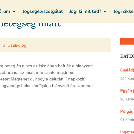
Fórum
Jogsegélyszolgálat
Jogi ki mit tud?
Jogi cikke
 betegsèg miatt
Kérdez
Családjog
KATE
beteg ès nincs az iskolàban beîrjàk a hiànyzott
Család
szobàra is. Ez miatt màr szinte majdnem
104 Kér
etèt.Megtehetik , hogy a dèlutàni ( napközit)
 ugyanûgy beleszàmîtjàk a hiànyzott òraszàmnak
Egyéb 
98 Kérd
Polgár
91 Kérd
Ingatla