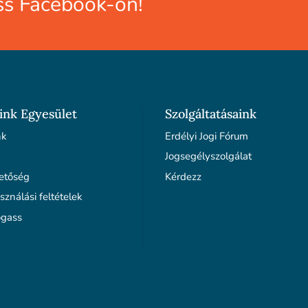
s Facebook-on!
ink Egyesület
Szolgáltatásaink
nk
Erdélyi Jogi Fórum
Jogsegélyszolgálat
etőség
Kérdezz
sználási feltételek
gass