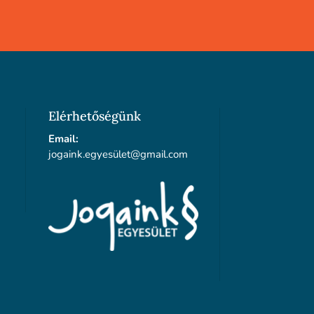
Elérhetőségünk
Email:
jogaink.egyesü
let@gmail.com