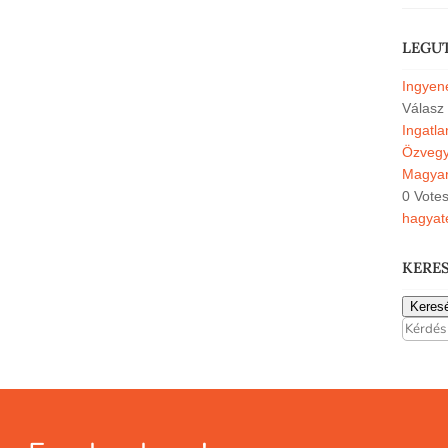
LEGU
Ingyene
Válasz
Ingatl
Özvegyi
Magyar
0 Vote
hagyat
KERE
Keres