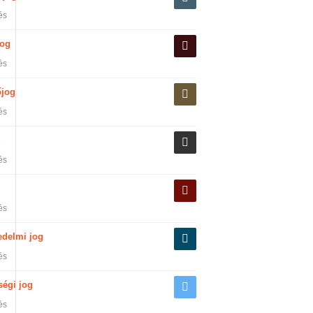
és
og
és
őjog
és
g
és
és
edelmi jog
és
ségi jog
és