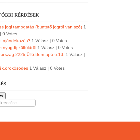
TÓBBI KÉRDÉSEK
s jogi tamogatás (büntető jogról van szó)
1
|
0 Votes
an ajándékozás?
1 Válasz
|
0 Votes
 nyugdíj külföldröl
1 Válasz
|
0 Votes
ország.2225,Üllő.Bem apó u.13.
1 Válasz
|
s
ék,örökösödés
1 Válasz
|
0 Votes
SÉS
és