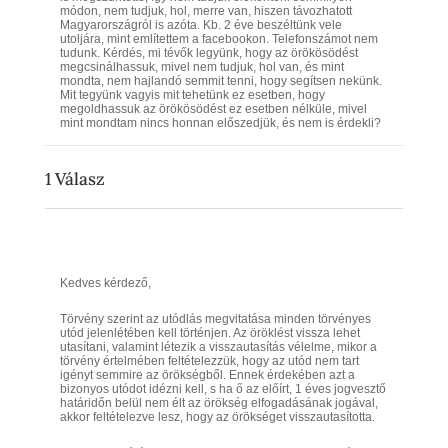
módon, nem tudjuk, hol, merre van, hiszen távozhatott
Magyarországról is azóta. Kb. 2 éve beszéltünk vele
utoljára, mint említettem a facebookon. Telefonszámot nem
tudunk. Kérdés, mi tévők legyünk, hogy az örökösödést
megcsinálhassuk, mivel nem tudjuk, hol van, és mint
mondta, nem hajlandó semmit tenni, hogy segítsen nekünk.
Mit tegyünk vagyis mit tehetünk ez esetben, hogy
megoldhassuk az örökösödést ez esetben nélküle, mivel
mint mondtam nincs honnan előszedjük, és nem is érdekli?
1
Válasz
Kedves kérdező,
Törvény szerint az utódlás megvitatása minden törvényes
utód jelenlétében kell történjen. Az öröklést vissza lehet
utasítani, valamint létezik a visszautasítás vélelme, mikor a
törvény értelmében feltételezzük, hogy az utód nem tart
igényt semmire az örökségből. Ennek érdekében azt a
bizonyos utódot idézni kell, s ha ő az előírt, 1 éves jogvesztő
határidőn belül nem élt az örökség elfogadásának jogával,
akkor feltételezve lesz, hogy az örökséget visszautasította.