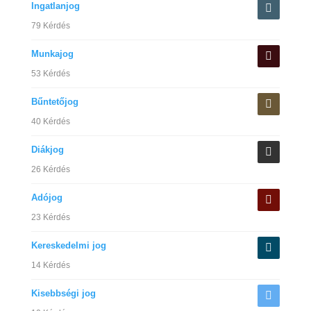
Ingatlanjog
79 Kérdés
Munkajog
53 Kérdés
Bűntetőjog
40 Kérdés
Diákjog
26 Kérdés
Adójog
23 Kérdés
Kereskedelmi jog
14 Kérdés
Kisebbségi jog