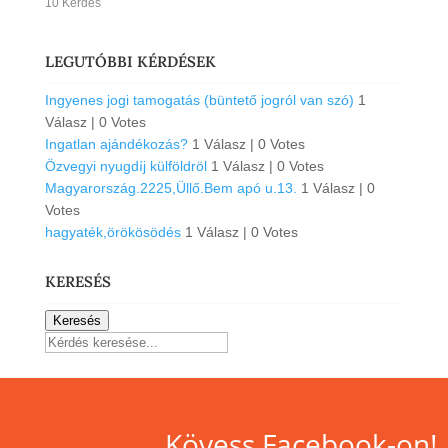
10 Kérdés
LEGUTÓBBI KÉRDÉSEK
Ingyenes jogi tamogatás (büntető jogról van szó)
1
Válasz
|
0 Votes
Ingatlan ajándékozás?
1 Válasz
|
0 Votes
Özvegyi nyugdíj külföldröl
1 Válasz
|
0 Votes
Magyarország.2225,Üllő.Bem apó u.13.
1 Válasz
|
0
Votes
hagyaték,örökösödés
1 Válasz
|
0 Votes
KERESÉS
Keresés
Kövess Facebook-on!