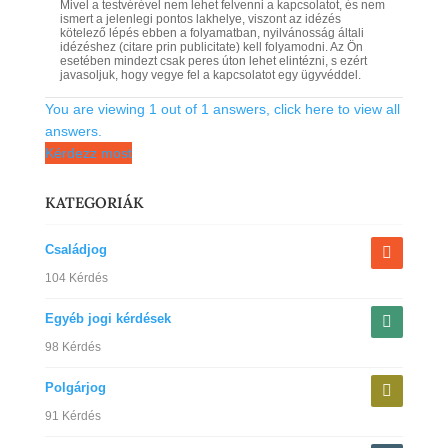
Mivel a testvérével nem lehet felvenni a kapcsolatot, és nem
ismert a jelenlegi pontos lakhelye, viszont az idézés
kötelező lépés ebben a folyamatban, nyilvánosság általi
idézéshez (citare prin publicitate) kell folyamodni. Az Ön
esetében mindezt csak peres úton lehet elintézni, s ezért
javasoljuk, hogy vegye fel a kapcsolatot egy ügyvéddel.
You are viewing 1 out of 1 answers, click here to view all
answers.
Kérdezz most
KATEGORIÁK
Családjog
104 Kérdés
Egyéb jogi kérdések
98 Kérdés
Polgárjog
91 Kérdés