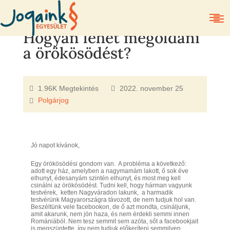
Hogyan lehet megoldani
a örökösödést?
1.96K Megtekintés
2022. november 25
Polgárjog
Jó napot kívánok,
Egy örökösödési gondom van. A probléma a következő:
adott egy ház, amelyben a nagymamám lakott, ő sok éve
elhunyt, édesanyám szintén elhunyt, és most meg kell
csinálni az örökösödést. Tudni kell, hogy hárman vagyunk
testvérek, ketten Nagyváradon lakunk, a harmadik
testvérünk Magyarországra távozott, de nem tudjuk hol van.
Beszéltünk vele facebookon, de ő azt mondta, csináljunk,
amit akarunk, nem jön haza, és nem érdekli semmi innen
Romániából. Nem tesz semmit sem azóta, sőt a facebookjait
is megszüntette, így nem tudjuk előkeríteni semmilyen