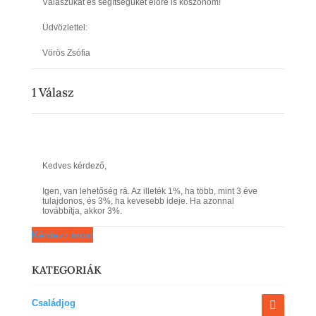
Válaszukat és segítségüket előre is köszönöm!
Üdvözlettel:
Vörös Zsófia
1
Válasz
Kedves kérdező,
Igen, van lehetőség rá. Az illeték 1%, ha több, mint 3 éve
tulajdonos, és 3%, ha kevesebb ideje. Ha azonnal
továbbítja, akkor 3%.
Kérdezz most
KATEGORIÁK
Családjog