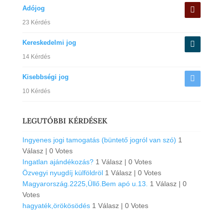
Adójog
23 Kérdés
Kereskedelmi jog
14 Kérdés
Kisebbségi jog
10 Kérdés
LEGUTÓBBI KÉRDÉSEK
Ingyenes jogi tamogatás (büntető jogról van szó)
1
Válasz
|
0 Votes
Ingatlan ajándékozás?
1 Válasz
|
0 Votes
Özvegyi nyugdíj külföldröl
1 Válasz
|
0 Votes
Magyarország.2225,Üllő.Bem apó u.13.
1 Válasz
|
0
Votes
hagyaték,örökösödés
1 Válasz
|
0 Votes