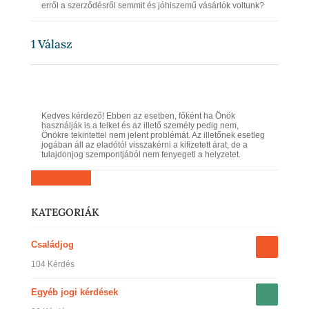
erről a szerződésről semmit és jóhiszemű vásárlók voltunk?
1
Válasz
Kedves kérdező! Ebben az esetben, főként ha Önök
használják is a telket és az illető személy pedig nem,
Önökre tekintettel nem jelent problémát. Az illetőnek esetleg
jogában áll az eladótól visszakérni a kifizetett árat, de a
tulajdonjog szempontjából nem fenyegeti a helyzetet.
Kérdezz most
KATEGORIÁK
Családjog
104 Kérdés
Egyéb jogi kérdések