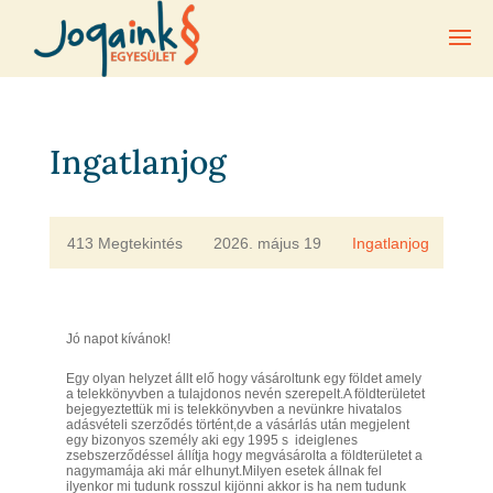
Ingatlanjog
413 Megtekintés
2026. május 19
Ingatlanjog
Jó napot kívánok!
Egy olyan helyzet állt elő hogy vásároltunk egy földet amely
a telekkönyvben a tulajdonos nevén szerepelt.A földterületet
bejegyeztettük mi is telekkönyvben a nevünkre hivatalos
adásvételi szerződés történt,de a vásárlás után megjelent
egy bizonyos személy aki egy 1995 s ideiglenes
zsebszerződéssel állítja hogy megvásárolta a földterületet a
nagymamája aki már elhunyt.Milyen esetek állnak fel
ilyenkor mi tudunk rosszul kijönni akkor is ha nem tudunk