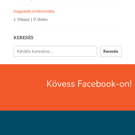
hagyaték,örökösödés
1 Válasz
|
0 Votes
KERESÉS
Keresés
Kövess Facebook-on!