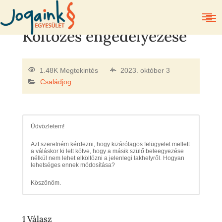
Költözés engedélyezése
1.48K Megtekintés
2023. október 3
Családjog
Üdvözletem!
Azt szeretném kérdezni, hogy kizárólagos felügyelet mellett
a váláskor ki lett kötve, hogy a másik szülő beleegyezése
nélkül nem lehet elköltözni a jelenlegi lakhelyről. Hogyan
lehetséges ennek módosítása?
Köszönöm.
1
Válasz