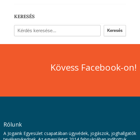
KERESÉS
Keresés
Kövess Facebook-on!
Rólunk
A Jogaink Egyesület csapatában ügyvédek, jogászok, joghallgatók
tevékenykednek. Az egyesületet 2014 februárjában indítottuk