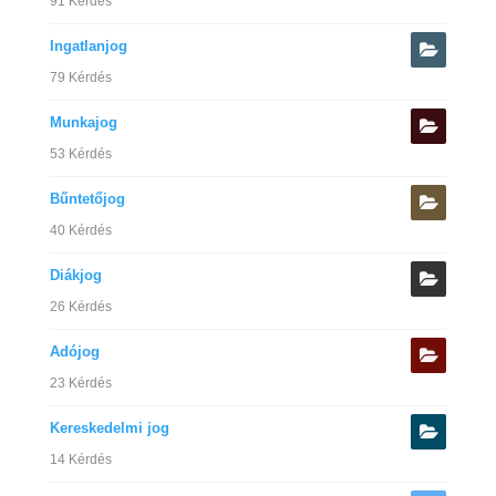
91 Kérdés
Ingatlanjog
79 Kérdés
Munkajog
53 Kérdés
Bűntetőjog
40 Kérdés
Diákjog
26 Kérdés
Adójog
23 Kérdés
Kereskedelmi jog
14 Kérdés