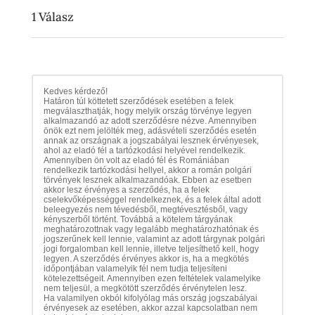
1
Válasz
Kedves kérdező!
Határon túl köttetett szerződések esetében a felek
megválaszthatják, hogy melyik ország törvénye legyen
alkalmazandó az adott szerződésre nézve. Amennyiben
önök ezt nem jelölték meg, adásvételi szerződés esetén
annak az országnak a jogszabályai lesznek érvényesek,
ahol az eladó fél a tartózkodási helyével rendelkezik.
Amennyiben ön volt az eladó fél és Romániában
rendelkezik tartózkodási hellyel, akkor a román polgári
törvények lesznek alkalmazandóak. Ebben az esetben
akkor lesz érvényes a szerződés, ha a felek
cselekvőképességgel rendelkeznek, és a felek által adott
beleegyezés nem tévedésből, megtévesztésből, vagy
kényszerből történt. Továbbá a kötelem tárgyának
meghatározottnak vagy legalább meghatározhatónak és
jogszerűnek kell lennie, valamint az adott tárgynak polgári
jogi forgalomban kell lennie, illetve teljesíthető kell, hogy
legyen. A szerződés érvényes akkor is, ha a megkötés
időpontjában valamelyik fél nem tudja teljesíteni
kötelezettségeit. Amennyiben ezen feltételek valamelyike
nem teljesül, a megkötött szerződés érvénytelen lesz.
Ha valamilyen okból kifolyólag más ország jogszabályai
érvényesek az esetében, akkor azzal kapcsolatban nem