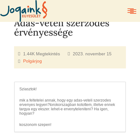
Adás-vételi szerződés
érvényessége
1.44K Megtekintés
2023. november 15
Polgárjog
Sziasztok!
mik a feltetelei annak, hogy egy adas-veteli szerzodes
ervenyes legyen?torokorszagban kotottem, illetve ennek
targya egy ekszer. lehet-e ervenyteleniteni? Ha igen,
hogyan?
koszonom szepen!