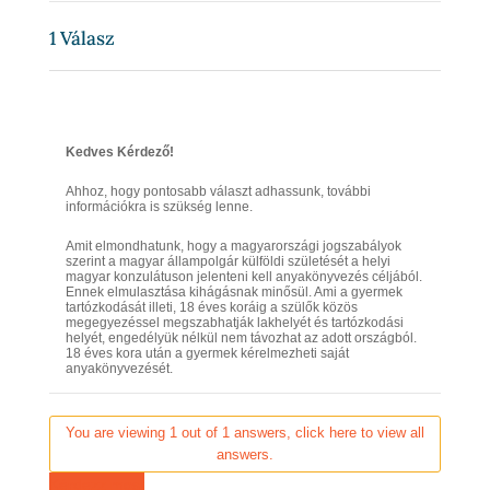
1
Válasz
Kedves Kérdező!
Ahhoz, hogy pontosabb választ adhassunk, további
információkra is szükség lenne.
Amit elmondhatunk, hogy a magyarországi jogszabályok
szerint a magyar állampolgár külföldi születését a helyi
magyar konzulátuson jelenteni kell anyakönyvezés céljából.
Ennek elmulasztása kihágásnak minősül. Ami a gyermek
tartózkodását illeti, 18 éves koráig a szülők közös
megegyezéssel megszabhatják lakhelyét és tartózkodási
helyét, engedélyük nélkül nem távozhat az adott országból.
18 éves kora után a gyermek kérelmezheti saját
anyakönyvezését.
You are viewing 1 out of 1 answers, click here to view all
answers.
Kérdezz most