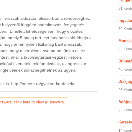
Polgár
91 Kérd
üli erőszak áldozata, elsősorban a rendőrséghez
Ingatla
et helyzettől függően bántalmazás, fenyegetés
79 Kérd
tően. Emellett lehetősége van, hogy előzetes
ljön, amely 5 napig tart, ezt meghosszabbíthatja a
Munkaj
, hogy amennyiben fizikailag bántalmazzák,
53 Kérd
shoz, hogy a sérülések nyoma ne tűnjön el, ez
ntést, akár a távolságtartási végzést illetően.
Bűntet
például üzenetek, telefonhívások, az agresszor
40 Kérd
angfelvételek sokat segíthetnek az ügyén.
Diákjo
ink is: http://neeem.ro/gyakori-kerdesek/.
26 Kérd
Adójog
nswers, click here to view all answers.
23 Kérd
Keresk
14 Kérd