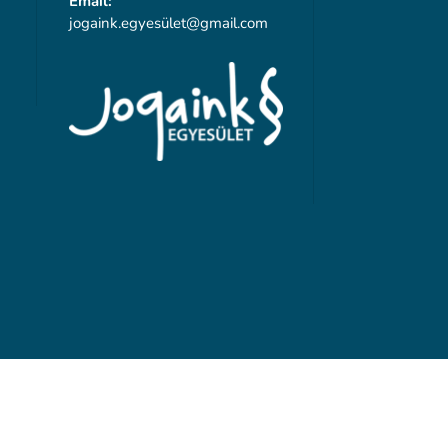
Email:
jogaink.egyesü
let@gmail.com