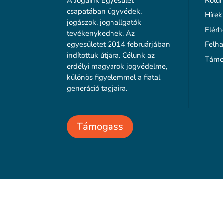
A Jogaink Egyesület
Rólu
csapatában ügyvédek,
Hírek
jogászok, joghallgatók
Elérh
tevékenykednek. Az
egyesületet 2014 februárjában
Felha
indítottuk útjára. Célunk az
Támo
erdélyi magyarok jogvédelme,
különös figyelemmel a fiatal
generáció tagjaira.
Támogass