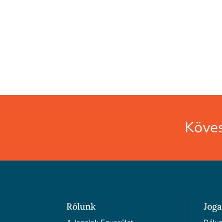
Köves
Rólunk
Joga