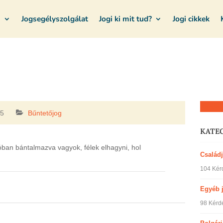
m
Jogsegélyszolgálat
Jogi ki mit tud?
Jogi cikkek
Kérdez
25
Bűntetőjog
KATE
ban bántalmazva vagyok, félek elhagyni, hol
Család
104 Kér
Egyéb 
98 Kérd