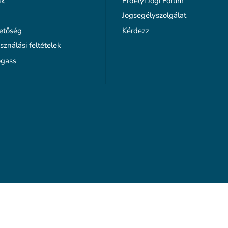
nk
Erdélyi Jogi Fórum
Jogsegélyszolgálat
etőség
Kérdezz
sználási feltételek
gass