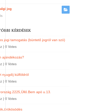
ségi jog
és
TÓBBI KÉRDÉSEK
s jogi tamogatás (büntető jogról van szó)
sz
|
0 Votes
an ajándékozás?
sz
|
0 Votes
 nyugdíj külföldröl
sz
|
0 Votes
ország.2225,Üllő.Bem apó u.13.
sz
|
0 Votes
ék,örökösödés