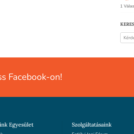
1 Vála
KERE
s Facebook-on!
ink Egyesület
Szolgáltatásaink