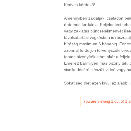
Kedves kérdező!
Amennyiben zaklatják, családon bel
érdemes fordulnia. Feljelentést teh
vagy zaklatás bűncselekményét ille
távolsátartási végzésben is részesü
bíróság maximum 6 hónapig. Fontos
azonnal forduljon törvényszéki orvo
fontos bizonyíték lehet akár a feljele
Emellett bármilyen más bizonyíték, 
viselkedéséről készült videó vagy h
Sokat segíthet ezen kívül az alábbi l
You are viewing 1 out of 1 a