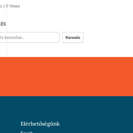
sz
|
0 Votes
SÉS
Keresés
Elérhetőségünk