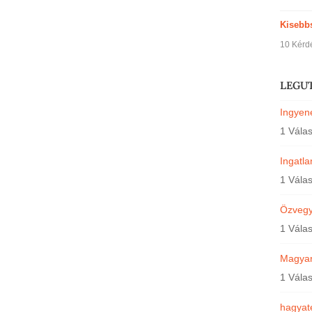
Kisebb
10 Kérd
LEGU
Ingyene
1 Vála
Ingatl
1 Vála
Özvegyi
1 Vála
Magyar
1 Vála
hagyat