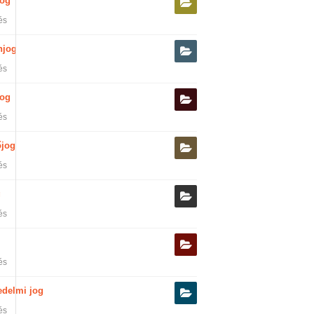
jog
és
njog
és
og
és
őjog
és
g
és
és
edelmi jog
és