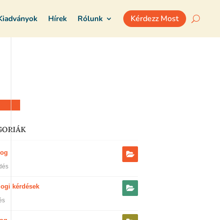
Kiadványok
Hírek
Rólunk
Kérdezz Most
z most
GORIÁK
jog
dés
jogi kérdések
és