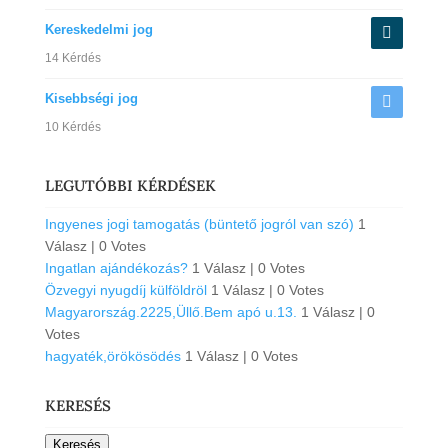
Kereskedelmi jog
14 Kérdés
Kisebbségi jog
10 Kérdés
LEGUTÓBBI KÉRDÉSEK
Ingyenes jogi tamogatás (büntető jogról van szó)
1
Válasz
|
0 Votes
Ingatlan ajándékozás?
1 Válasz
|
0 Votes
Özvegyi nyugdíj külföldröl
1 Válasz
|
0 Votes
Magyarország.2225,Üllő.Bem apó u.13.
1 Válasz
|
0
Votes
hagyaték,örökösödés
1 Válasz
|
0 Votes
KERESÉS
Keresés