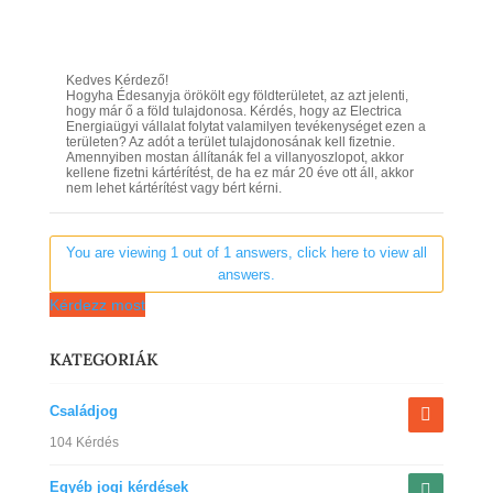
Kedves Kérdező!
Hogyha Édesanyja örökölt egy földterületet, az azt jelenti,
hogy már ő a föld tulajdonosa. Kérdés, hogy az Electrica
Energiaügyi vállalat folytat valamilyen tevékenységet ezen a
területen? Az adót a terület tulajdonosának kell fizetnie.
Amennyiben mostan állítanák fel a villanyoszlopot, akkor
kellene fizetni kártérítést, de ha ez már 20 éve ott áll, akkor
nem lehet kártérítést vagy bért kérni.
You are viewing 1 out of 1 answers, click here to view all
answers.
Kérdezz most
KATEGORIÁK
Családjog
104 Kérdés
Egyéb jogi kérdések