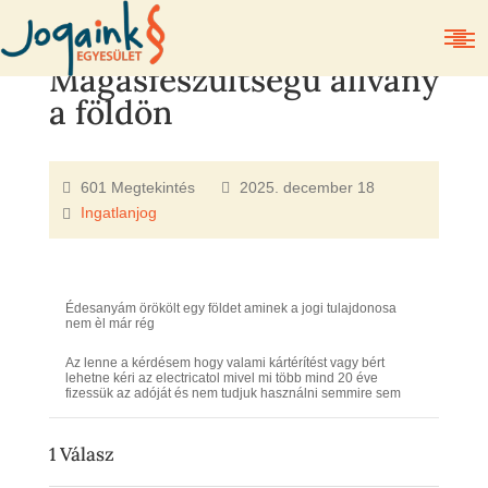
Magasfeszültségű állvány
a földön
601 Megtekintés
2025. december 18
Ingatlanjog
Édesanyám örökölt egy földet aminek a jogi tulajdonosa
nem èl már rég
Az lenne a kérdésem hogy valami kártérítést vagy bért
lehetne kéri az electricatol mivel mi több mind 20 éve
fizessük az adóját és nem tudjuk használni semmire sem
1
Válasz