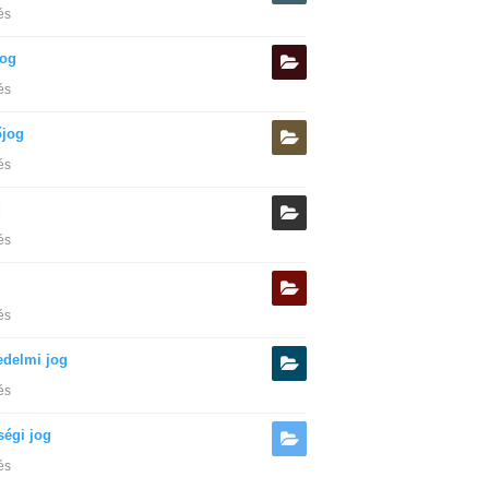
és
og
és
őjog
és
g
és
és
edelmi jog
és
ségi jog
és