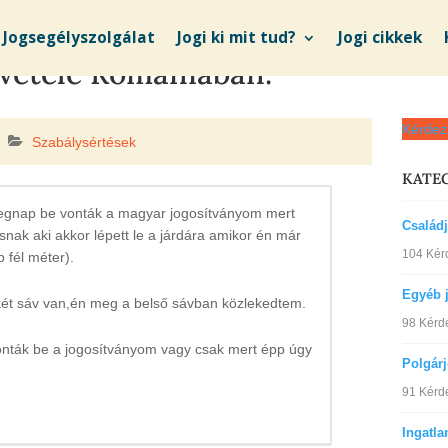
Jogsegélyszolgálat
Jogi ki mit tud?
Jogi cikkek
lvétele Romániában.
Kérdez
Szabálysértések
KATE
 tegnap be vonták a magyar jogosítványom mert
Család
ak aki akkor lépett le a járdára amikor én már
104 Kér
 fél méter).
Egyéb 
 két sáv van,én meg a belső sávban közlekedtem.
98 Kérd
nták be a jogosítványom vagy csak mert épp úgy
Polgár
91 Kérd
Ingatla