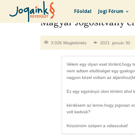
Főoldal
Jogi Fórum
Magyar Jogosítvány e
3.02K Megtekintés
2021. január 30
Velem egy olyan eset történt,hogy
nem adtam elsőbséget egy gyalogosn
nagyon közel voltam az átjáróhoz(kb
Ez egy egyirányú úton történt ahol
kérdésem az lenne,hogy jogosan vo
volt kedvük?
Köszönöm szépen a válaszukat!