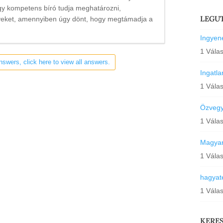
egy kompetens bíró tudja meghatározni,
LEGU
yeket, amennyiben úgy dönt, hogy megtámadja a
Ingyene
1 Vála
nswers, click here to view all answers.
Ingatl
1 Vála
Özvegyi
1 Vála
Magyar
1 Vála
hagyat
1 Vála
KERE