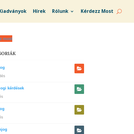
Kiadványok
Hírek
Rólunk
Kérdezz Most
z most
GORIÁK
jog
dés
jogi kérdések
és
jog
és
njog