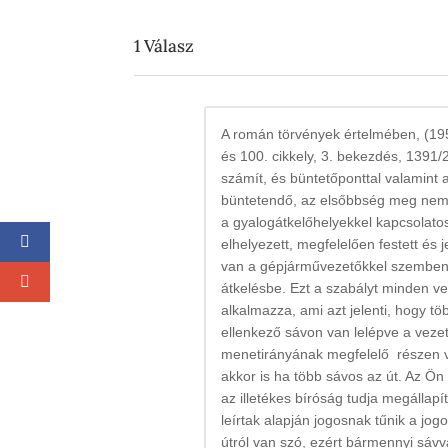
1
Válasz
A román törvények értelmében, (195
és 100. cikkely, 3. bekezdés, 1391
számít, és büntetőponttal valamint 
büntetendő, az elsőbbség meg nem a
a gyalogátkelőhelyekkel kapcsolatos
elhelyezett, megfelelően festett és
van a gépjárművezetőkkel szemben
átkelésbe. Ezt a szabályt minden v
alkalmazza, ami azt jelenti, hogy t
ellenkező sávon van lelépve a vezet
menetirányának megfelelő részen va
akkor is ha több sávos az út. Az Ö
az illetékes bíróság tudja megállapí
leírtak alapján jogosnak tűnik a jo
útról van szó, ezért bármennyi sáv