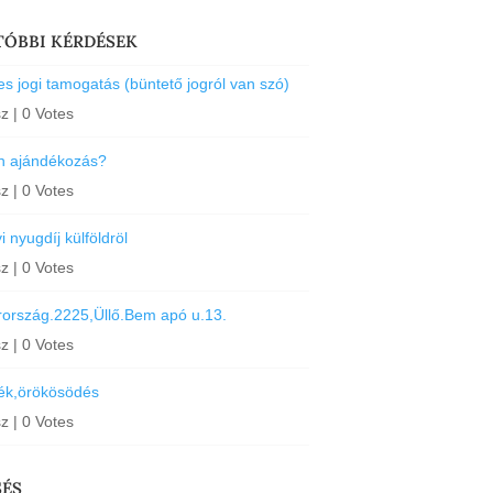
TÓBBI KÉRDÉSEK
s jogi tamogatás (büntető jogról van szó)
sz
|
0 Votes
an ajándékozás?
sz
|
0 Votes
 nyugdíj külföldröl
sz
|
0 Votes
ország.2225,Üllő.Bem apó u.13.
sz
|
0 Votes
ék,örökösödés
sz
|
0 Votes
SÉS