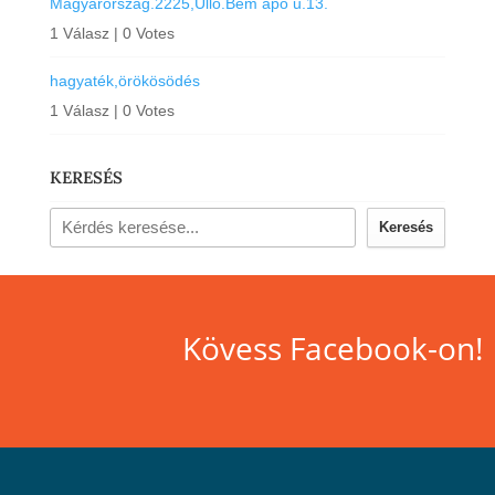
Magyarország.2225,Üllő.Bem apó u.13.
1 Válasz
|
0 Votes
hagyaték,örökösödés
1 Válasz
|
0 Votes
KERESÉS
Keresés
Kövess Facebook-on!