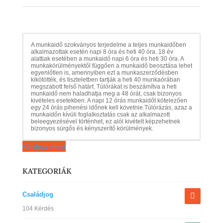
A munkaidő szokványos terjedelme a teljes munkaidőben
alkalmazottak esetén napi 8 óra és heti 40 óra. 18 év
alattiak esetében a munkaidő napi 6 óra és heti 30 óra. A
munkakörülményektől függően a munkaidő beosztása lehet
egyenlőtlen is, amennyiben ezt a munkaszerződésben
kikötötték, és tiszteletben tartják a heti 40 munkaórában
megszabott felső határt. Túlórákat is beszámítva a heti
munkaidő nem haladhatja meg a 48 órát, csak bizonyos
kivételes esetekben. A napi 12 órás munkaidőt kötelezően
egy 24 órás pihenési időnek kell követnie.Túlórázás, azaz a
munkaidőn kívüli foglalkoztatás csak az alkalmazott
beleegyezésével történhet, ez alól kivételt képzehetnek
bizonyos sürgős és kényszerítő körülmények.
Kérdezz most
KATEGORIÁK
Családjog
104 Kérdés