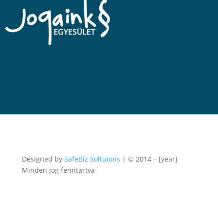
Designed by
SafeBiz Soltuions
| © 2014 – [year]
Minden jog fenntartva