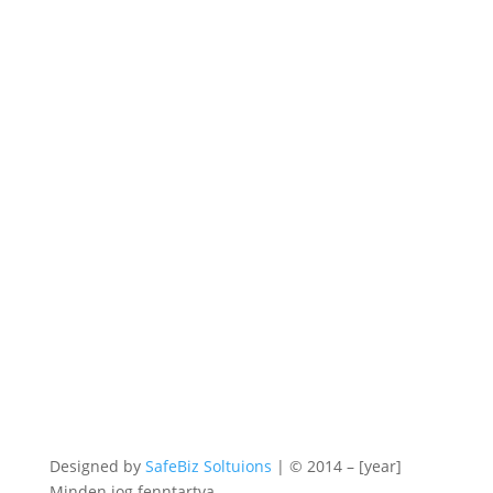
Email:
jogaink.egyesü
let@gmail.com
Designed by
SafeBiz Soltuions
| © 2014 – [year]
Minden jog fenntartva