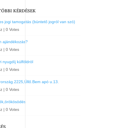
TÓBBI KÉRDÉSEK
s jogi tamogatás (büntető jogról van szó)
sz
|
0 Votes
an ajándékozás?
sz
|
0 Votes
 nyugdíj külföldröl
sz
|
0 Votes
ország.2225,Üllő.Bem apó u.13.
sz
|
0 Votes
ék,örökösödés
sz
|
0 Votes
SÉS