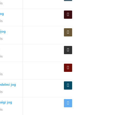
és
og
és
őjog
és
g
és
és
edelmi jog
és
ségi jog
és