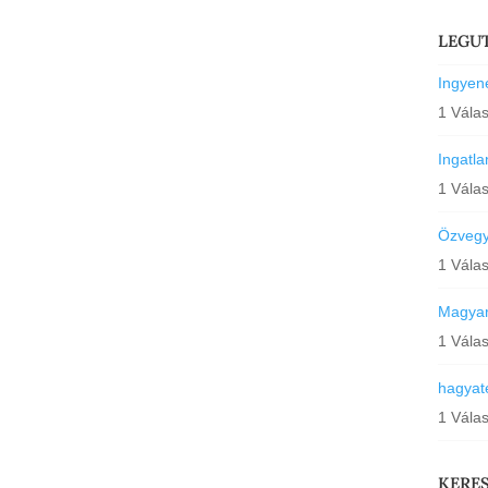
LEGU
Ingyene
1 Vála
Ingatl
1 Vála
Özvegyi
1 Vála
Magyar
1 Vála
hagyat
1 Vála
KERE