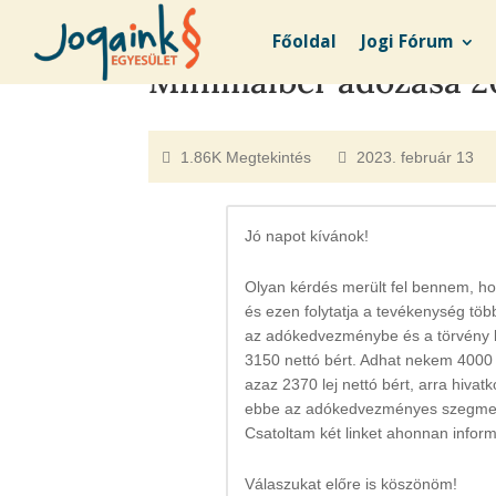
Főoldal
Jogi Fórum
Minimálbér adózása 
1.86K Megtekintés
2023. február 13
Jó napot kívánok!
Olyan kérdés merült fel bennem, ho
és ezen folytatja a tevékenység töb
az adókedvezménybe és a törvény köt
3150 nettó bért. Adhat nekem 4000
azaz 2370 lej nettó bért, arra hiva
ebbe az adókedvezményes szegm
Csatoltam két linket ahonnan infor
Válaszukat előre is köszönöm!