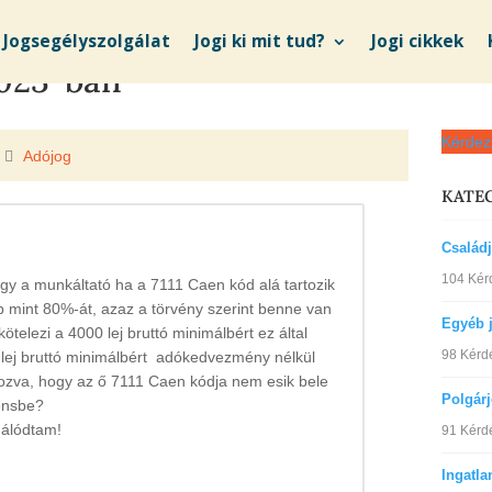
Jogsegélyszolgálat
Jogi ki mit tud?
Jogi cikkek
2023-ban
Kérdez
Adójog
KATE
Család
104 Kér
gy a munkáltató ha a 7111 Caen kód alá tartozik
b mint 80%-át, azaz a törvény szerint benne van
Egyéb 
elezi a 4000 lej bruttó minimálbért ez által
98 Kérd
 lej bruttó minimálbért adókedvezmény nélkül
tkozva, hogy az ő 7111 Caen kódja nem esik bele
Polgár
ensbe?
málódtam!
91 Kérd
Ingatla