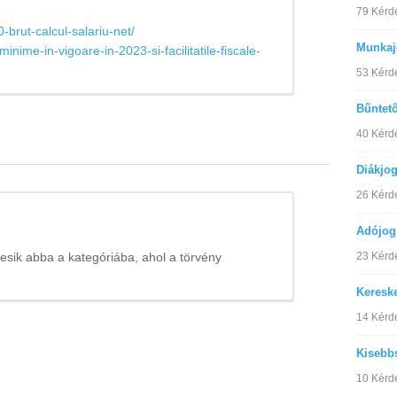
79 Kérd
0-brut-calcul-salariu-net/
Munkaj
inime-in-vigoare-in-2023-si-facilitatile-fiscale-
53 Kérd
Bűntet
40 Kérd
Diákjo
26 Kérd
Adójog
23 Kérd
esik abba a kategóriába, ahol a törvény
Keresk
14 Kérd
Kisebb
10 Kérd