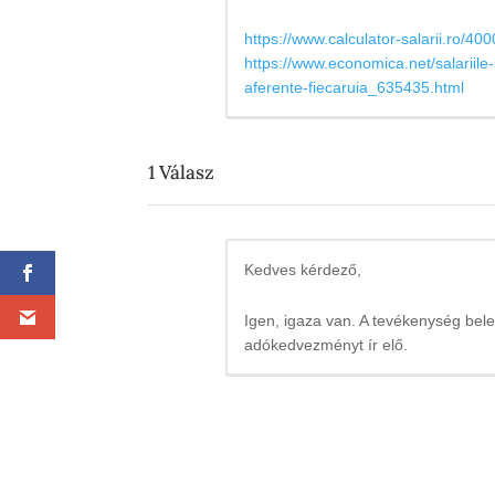
https://www.calculator-salarii.ro/400
https://www.economica.net/salariile-m
aferente-fiecaruia_635435.html
1
Válasz
Kedves kérdező,
Igen, igaza van. A tevékenység bele
adókedvezményt ír elő.