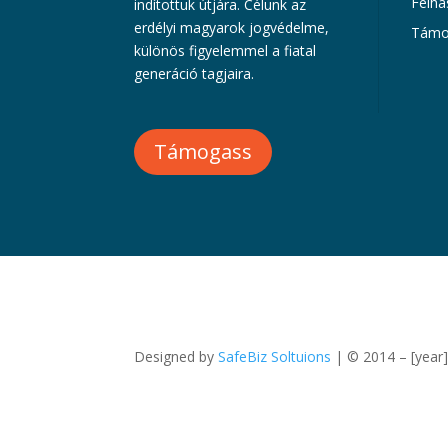
Felha
indítottuk útjára. Célunk az
erdélyi magyarok jogvédelme,
Támo
különös figyelemmel a fiatal
generáció tagjaira.
Támogass
Designed by
SafeBiz Soltuions
| © 2014 – [year]