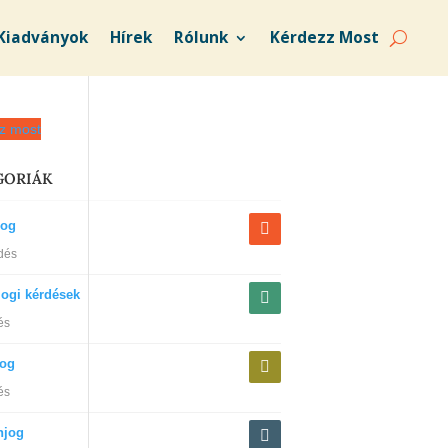
Kiadványok
Hírek
Rólunk
Kérdezz Most
z most
GORIÁK
jog
dés
jogi kérdések
és
jog
és
njog