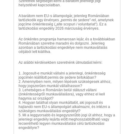
Szeretnék segítséget kérni a barátom jelenlegi jogi
helyzetével kapcsolatban.
A barátom nem EU-s állampolgár, jelenleg Romániában
tartózkodik egy érvényes „permis de ședere”-rel, amelynek
jogcíme önkéntesség („alte scopuri / voluntariat”). Ez a
tartózkodási engedély 2026 márciusáig érvényes.
Az önkéntes programja hamarosan lejár, és a továbbiakban
Romániában szeretne maradni és dolgozni. Jelenleg
azonban a tartózkodási engedélye nem munkavállalás
céljából lett kiállítva.
Az alábbi kérdésekben szeretnénk útmutatást kérni:
1. Jogosult-e munkát vállalni a jelenlegi, önkéntesség
jogcímén kiállított permis de ședere birtokában?
2. Amennyiben nem, milyen lépések szükségesek ahhoz,
hogy jogszerűen munkát vállalhasson?
3. Lehetséges-e Románián belül státuszt váltani
(önkéntességről munkavállalásra), vagy ehhez el kell
hagynia az országot?
4. Hogyan találhat olyan munkáltatót, aki jogosult és
hajlandó nem EU-s állampolgárt alkalmazni, és intézni a
szükséges munkavállalási engedélyt?
5. Mi a leggyorsabb és legegyszerűbb jogi út ahhoz, hogy a
jelenlegi engedély lejárta előtt meghosszabbítható vagy
lecserélhető legyen munkavállalási célú tartózkodási
engedélyre?