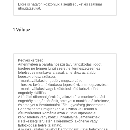
Előre is nagyon köszönjük a segítségüket és szakmai
útmutatásukat.
1
Válasz
Kedves kérdező!
Amennyiben a barátja hosszú távú tartózkodási jogot
(ședere pe termen lung) szeretne, természetesen ez
lehetséges munkavállalással, amelyhez az alábbi
lépésekre lesz szükség:
– munkavállalási engedély megszerzése;
– hosszú távú tartózkodásra jogosító vízum megszerzése;
– munkavállalási vagy kiküldetési célú tartózkodási
engedély kiállítása.
A külföldi állampolgárok foglalkoztatása munkavállalási
engedély alapján történik, amelyet a munkáltató kérelmez,
és amelyet a Bevándorlási Főfelügyelőség (Inspectoratul
General pentru Imigrări) ad ki. Ezután kell leadni a
vízumkérelmet Románia azon külföldi diplomáciai
képviseletein vagy konzuli hivatalainál, amelyeknek
illetékességi területén a kérelmező lakóhelye vagy
tartózkodási helye található.
A munkavállalás céljából kiadott hosszú távú tartózkodási