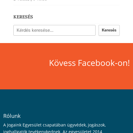
KERESÉS
Keresés
Kövess Facebook-on!
Rólunk
A Jogaink Egyesület csapatában ügyvédek, jogászok,
joghallgatók tevékenykednek. Az egyesületet 2014