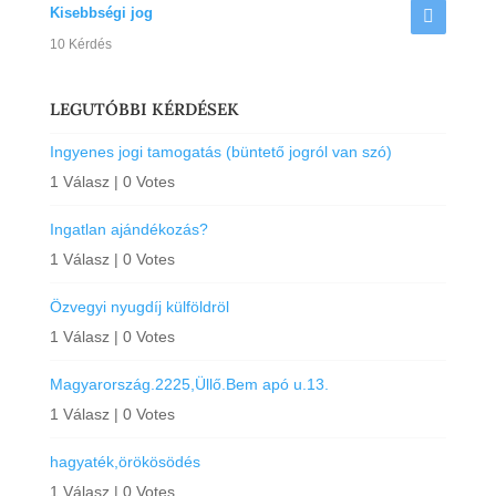
Kisebbségi jog
10 Kérdés
LEGUTÓBBI KÉRDÉSEK
Ingyenes jogi tamogatás (büntető jogról van szó)
1 Válasz
|
0 Votes
Ingatlan ajándékozás?
1 Válasz
|
0 Votes
Özvegyi nyugdíj külföldröl
1 Válasz
|
0 Votes
Magyarország.2225,Üllő.Bem apó u.13.
1 Válasz
|
0 Votes
hagyaték,örökösödés
1 Válasz
|
0 Votes