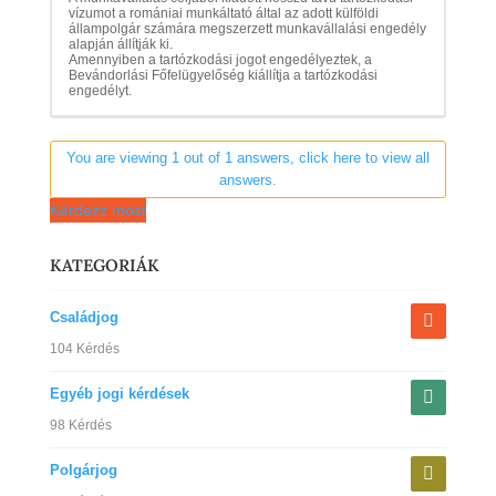
vízumot a romániai munkáltató által az adott külföldi
állampolgár számára megszerzett munkavállalási engedély
alapján állítják ki.
Amennyiben a tartózkodási jogot engedélyeztek, a
Bevándorlási Főfelügyelőség kiállítja a tartózkodási
engedélyt.
You are viewing 1 out of 1 answers, click here to view all
answers.
Kérdezz most
KATEGORIÁK
Családjog
104 Kérdés
Egyéb jogi kérdések
98 Kérdés
Polgárjog