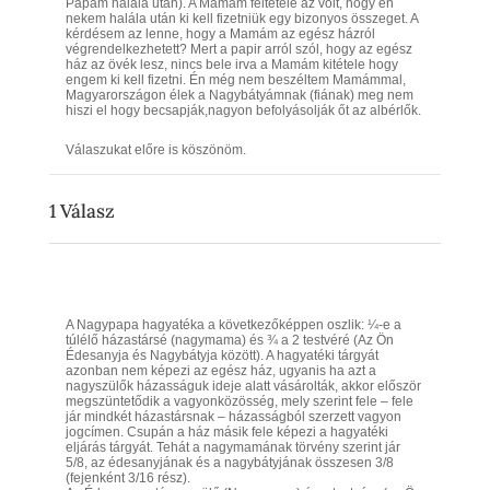
Papám halála után). A Mamám feltétele az volt, hogy én
nekem halála után ki kell fizetniük egy bizonyos összeget. A
kérdésem az lenne, hogy a Mamám az egész házról
végrendelkezhetett? Mert a papir arról szól, hogy az egész
ház az övék lesz, nincs bele irva a Mamám kitétele hogy
engem ki kell fizetni. Én még nem beszéltem Mamámmal,
Magyarországon élek a Nagybátyámnak (fiának) meg nem
hiszi el hogy becsapják,nagyon befolyásolják őt az albérlők.
Válaszukat előre is köszönöm.
1
Válasz
A Nagypapa hagyatéka a következőképpen oszlik: ¼-e a
túlélő házastársé (nagymama) és ¾ a 2 testvéré (Az Ön
Édesanyja és Nagybátyja között). A hagyatéki tárgyát
azonban nem képezi az egész ház, ugyanis ha azt a
nagyszülők házasságuk ideje alatt vásárolták, akkor először
megszüntetődik a vagyonközösség, mely szerint fele – fele
jár mindkét házastársnak – házasságból szerzett vagyon
jogcímen. Csupán a ház másik fele képezi a hagyatéki
eljárás tárgyát. Tehát a nagymamának törvény szerint jár
5/8, az édesanyjának és a nagybátyjának összesen 3/8
(fejenként 3/16 rész).