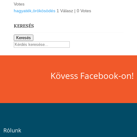
Votes
hagyaték,örökösödés
1 Válasz
|
0 Votes
KERESÉS
Keresés
Kövess Facebook-on!
Rólunk