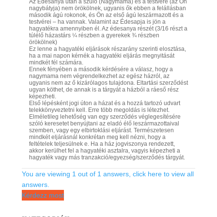
Az Édesanya után a szülő (Nagymama) és a testvére (az Ön
nagybátyja) nem örökölnek, ugyanis ők ebben a felállásban
második ágú rokonok, és Ön az első ágú leszármazott és a
testvérei – ha vannak. Valamint az Édesapja is jön a
hagyatékra amennyiben él. Az édesanya részét (3/16 részt a
túlélő házastárs ¼ részben a gyerekek ¾ részben
örökölnek)
Ez lenne a hagyatéki eljárások részarány szerinti elosztása,
ha a mai napon kérnék a hagyatéki eljárás megnyitását
mindkét fél számára.
Ennek fényében a második kérdésére a válasz, hogy a
nagymama nem végrendelkezhet az egész házról, az
ugyanis nem az ő kizárólagos tulajdona. Eltartási szerződést
ugyan köthet, de annak is a tárgyát a házból a ráeső rész
képezheti.
Első lépésként jogi úton a házat és a hozzá tartozó udvart
telekkönyveztetni kell. Erre több megoldás is létezhet.
Elméletileg lehetőség van egy szerződés véglegesítésére
szóló keresetet benyújtani az eladó élő leszármazottaival
szemben, vagy egy elbirtoklási eljárást. Természetesen
mindkét eljárásnál konkrétan meg kell nézni, hogy a
feltételek teljesülnek e. Ha a ház jogviszonya rendezett,
akkor kerülhet fel a hagyatéki asztalra, vagyis képezheti a
hagyaték vagy más tranzakció/egyezség/szerződés tárgyát.
You are viewing 1 out of 1 answers, click here to view all
answers.
Kérdezz most