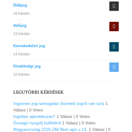
Diákjog
26 Kérdés
Adójog
23 Kérdés
Kereskedelmi jog
14 Kérdés
Kisebbségi jog
10 Kérdés
LEGUTÓBBI KÉRDÉSEK
Ingyenes jogi tamogatás (büntető jogról van szó)
1
Válasz
|
0 Votes
Ingatlan ajándékozás?
1 Válasz
|
0 Votes
Özvegyi nyugdíj külföldröl
1 Válasz
|
0 Votes
Magyarország.2225,Üllő.Bem apó u.13.
1 Válasz
|
0