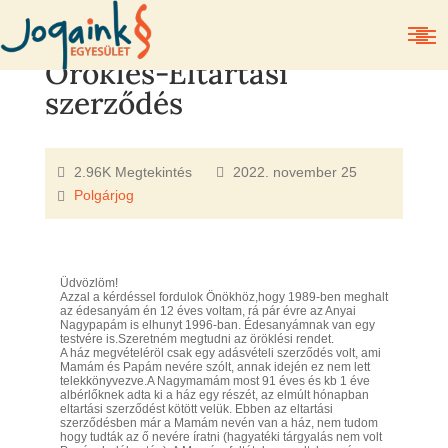
Öröklés-Eltartási
szerződés
2.96K Megtekintés
2022. november 25
Polgárjog
Üdvözlöm!
Azzal a kérdéssel fordulok Önökhöz,hogy 1989-ben meghalt
az édesanyám én 12 éves voltam, rá pár évre az Anyai
Nagypapám is elhunyt 1996-ban. Édesanyámnak van egy
testvére is.Szeretném megtudni az öröklési rendet.
A ház megvételéröl csak egy adásvételi szerződés volt, ami
Mamám és Papám nevére szólt, annak idején ez nem lett
telekkönyvezve.A Nagymamám most 91 éves és kb 1 éve
albérlőknek adta ki a ház egy részét, az elmúlt hónapban
eltartási szerződést kötött velük. Ebben az eltartási
szerződésben már a Mamám nevén van a ház, nem tudom
hogy tudták az ő nevére íratni (hagyatéki tárgyalás nem volt