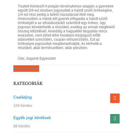
Tisztelt Kérdező! A polgári törvénykönyv alapján a gyerekek
együtt 3/4-ed részben jogosultak a halott szülő örökségére,
1/4-ed rész pedig a túlélő házastársat illeti meg.
Amennyiben a másik két gyerek elfogadta a halott szülő
örökségét a az elhalálozástól számított egy évben, úgy
jogosan követelhetik a részüket, esetleg az annak megfelelő
összeg kifizetését. Ameddig a hagyatéki tárgyalás nincs
levezetve, nem jöhet létre hivatalos közjegyző előtti
adásvételi szerződés, csupán előszerződés. Ezt az
örökségre jogosultak megtámadhatják, és kérhetik a
részüket, akár természetben, akár pénzben.
Üdv, Jogaink Egyesület
Kérdezz most
KATEGORIÁK
Családjog
104 Kérdés
Egyéb jogi kérdések
98 Kérdés