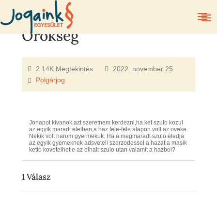
Örökség
2.14K Megtekintés
2022. november 25
Polgárjog
Jonapot kivanok,azt szeretnem kerdezni,ha ket szulo kozul
az egyik maradt eletben,a haz fele-fele alapon volt az oveke.
Nekik volt harom gyermekuk. Ha a megmaradt szulo eledja
az egyik gyemeknek adsveteli szerzodessel a hazat a masik
ketto kovetelhet e az elhalt szulo utan valamit a hazbol?
1
Válasz