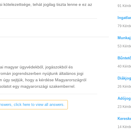
 kötelezettsége, tehát jogilag tiszta lenne e ez az
91 Kérd
Ingatla
79 Kérd
Munkaj
53 Kérd
Bűntet
40 Kérd
iai magyar ügyvédekből, jogászokból és
 román jogrendszerben nyújtunk általános jogi
Diákjo
an úgy sejtjük, hogy a kérdése Magyarországról
csolatot egy magyarországi szakemberrel.
26 Kérd
Adójog
nswers, click here to view all answers.
23 Kérd
Keresk
14 Kérd