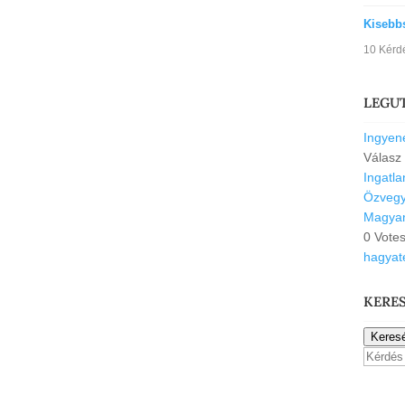
Kisebb
10 Kérd
LEGU
Ingyene
Válasz
Ingatl
Özvegyi
Magyar
0 Vote
hagyat
KERE
Keres