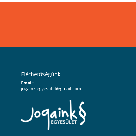
Elérhetőségünk
Email:
jogaink.egyesü
let@gmail.com