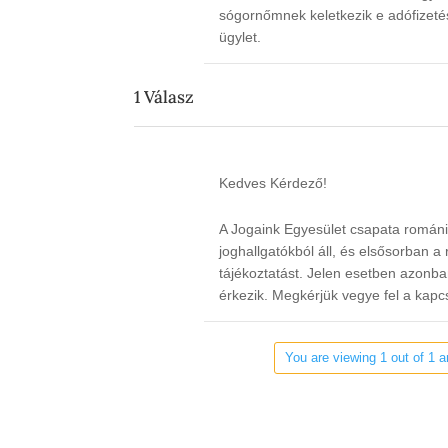
sógornőmnek keletkezik e adófizetési
ügylet.
1
Válasz
Kedves Kérdező!
A Jogaink Egyesület csapata román
joghallgatókból áll, és elsősorban a
tájékoztatást. Jelen esetben azonb
érkezik. Megkérjük vegye fel a kap
You are viewing 1 out of 1 a