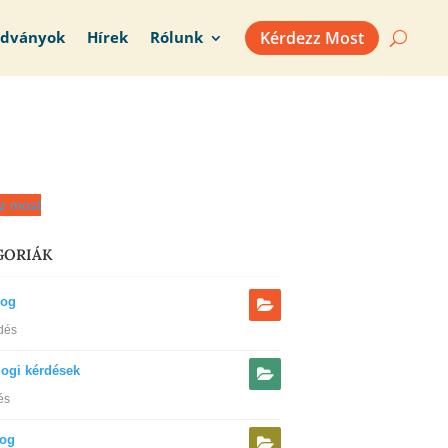
adványok
Hírek
Rólunk
Kérdezz Most
z most
GORIÁK
jog
dés
jogi kérdések
és
jog