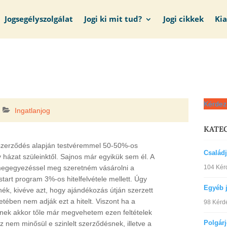
Jogsegélyszolgálat
Jogi ki mit tud?
Jogi cikkek
Ki
Kérdez
Ingatlanjog
KATE
szerződés alapján testvéremmel 50-50%-os
Család
 házat szüleinktől. Sajnos már egyikük sem él. A
104 Kér
megegyezéssel meg szeretném vásárolni a
start program 3%-os hitelfelvétele mellett. Úgy
Egyéb 
ék, kivéve azt, hogy ajándékozás útján szerzett
etében nem adják ezt a hitelt. Viszont ha a
98 Kérd
nek akkor tőle már megvehetem ezen feltételek
Polgár
z nem minősül e szinlelt szerződésnek, illetve a