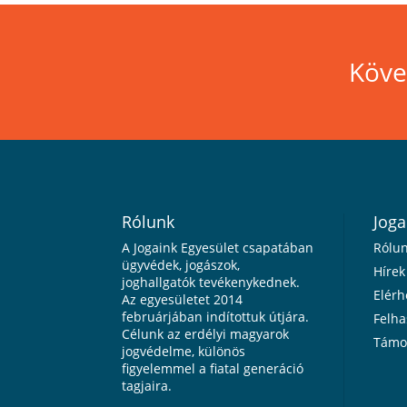
Köve
Rólunk
Joga
A Jogaink Egyesület csapatában
Rólu
ügyvédek, jogászok,
Hírek
joghallgatók tevékenykednek.
Elérh
Az egyesületet 2014
februárjában indítottuk útjára.
Felha
Célunk az erdélyi magyarok
Támo
jogvédelme, különös
figyelemmel a fiatal generáció
tagjaira.