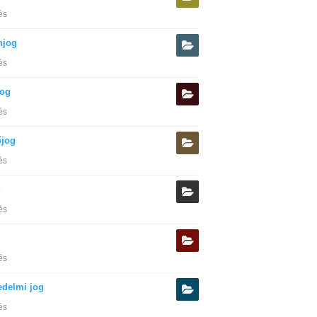
és
njog
és
og
és
őjog
és
g
és
és
edelmi jog
és