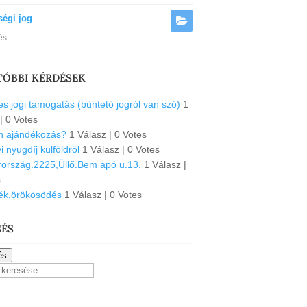
ségi jog
és
TÓBBI KÉRDÉSEK
s jogi tamogatás (büntető jogról van szó)
1
|
0 Votes
an ajándékozás?
1 Válasz
|
0 Votes
 nyugdíj külföldröl
1 Válasz
|
0 Votes
ország.2225,Üllő.Bem apó u.13.
1 Válasz
|
s
ék,örökösödés
1 Válasz
|
0 Votes
SÉS
és