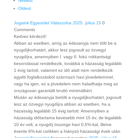
Newest
Oldest
Jogaink Egyesület
Válaszolva 2025. július 15
0
Comments
Kedves kérdező!
Abban az esetben, amíg az édesanyja nem tölti be a
nyugdíjkorhatárt, akkor lesz jogosult az özvegyi
nyugdíjra, amennyiben I. vagy II. fokú rokkantsági
besorolással rendelkezik, továbbá a házasság legalább
1 évig tartott, valamint ez idő alatt nem rendelkezik
egyéb foglalkozásból származó havi jövedelemmel,
vagy ha igen, ez a jövedelem nem haladhatja meg az
országosan garantált bruttó minimálbért.
Miután az édesanyja betölti a nyugdíjkorhatárt, jogosult
lesz az özvegyi nyugdíjra abban az esetben, ha a
házasság legalább 15 évig tartott. Amennyiben a
házasság időtartama kevesebb mint 15 év, de legalább
10 év volt, a nyugdíj összege havi 0,5%-kal, illetve
évente 6%-kal csökken a hiányzó házassági évek után.
Jogaink Egyesület
Answered question
2025. július 15