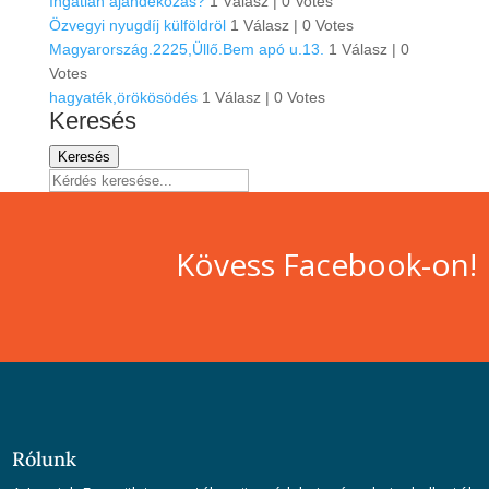
Ingatlan ajándékozás?
1 Válasz
|
0 Votes
Özvegyi nyugdíj külföldröl
1 Válasz
|
0 Votes
Magyarország.2225,Üllő.Bem apó u.13.
1 Válasz
|
0
Votes
hagyaték,örökösödés
1 Válasz
|
0 Votes
Keresés
Keresés
Kövess Facebook-on!
Rólunk