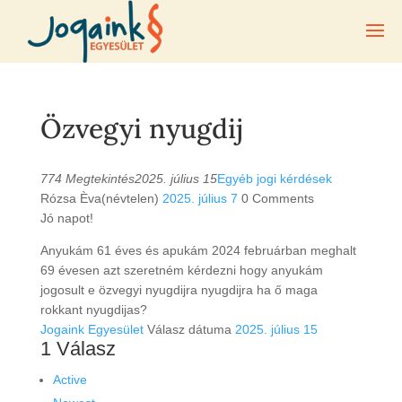
Özvegyi nyugdij
774 Megtekintés
2025. július 15
Egyéb jogi kérdések
Rózsa Èva(névtelen)
2025. július 7
0
Comments
Jó napot!
Anyukám 61 éves és apukám 2024 februárban meghalt
69 évesen azt szeretném kérdezni hogy anyukám
jogosult e özvegyi nyugdijra nyugdijra ha ő maga
rokkant nyugdijas?
Jogaink Egyesület
Válasz dátuma
2025. július 15
1
Válasz
Active